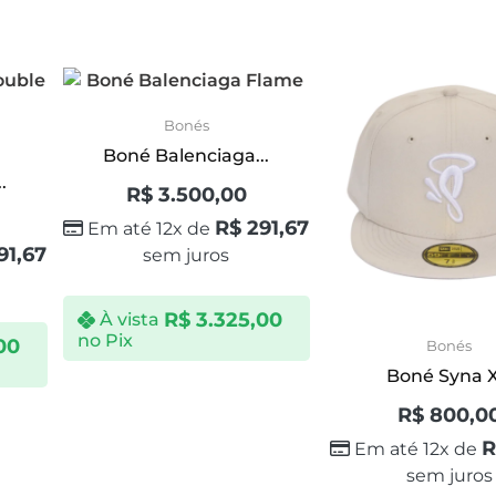
Bonés
Boné Balenciaga...
.
R$
3.500,00
R$
291,67
Em até 12x de
91,67
sem juros
R$
3.325,00
À vista
no Pix
00
Bonés
Boné Syna X.
R$
800,0
R
Em até 12x de
sem juros