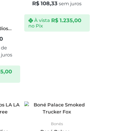
R$
108,33
sem juros
R$
1.235,00
À vista
no Pix
os...
00
 de
juros
35,00
Bonés