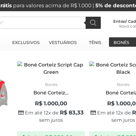
rátis
para valores acima de R$ 1.000 |
5% de descont
Entrar/ Cad
Nova co
EXCLUSIVOS
VESTUÁRIOS
TÊNIS
BONÉS
Bonés
Bonés
Boné Corteiz...
Boné Corteiz
R$
1.000,00
R$
1.000,
R$
83,33
R
Em até 12x de
Em até 12x de
sem juros
sem juros