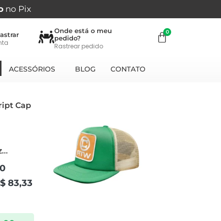
o
no Pix
Onde está o meu
astrar
pedido?
nta
Rastrear pedido
ACESSÓRIOS
BLOG
CONTATO
...
00
$
83,33