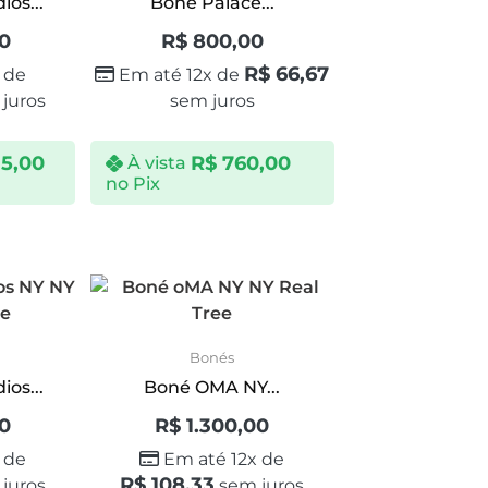
os...
Boné Palace...
00
R$
800,00
R$
66,67
 de
Em até 12x de
juros
sem juros
35,00
R$
760,00
À vista
no Pix
Bonés
os...
Boné OMA NY...
00
R$
1.300,00
 de
Em até 12x de
R$
108,33
juros
sem juros