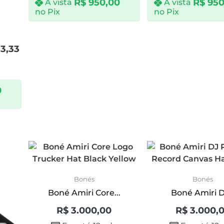
R$
950,00
R$
950
À vista
À vista
no Pix
no Pix
3,33
0
Bonés
Bonés
Boné Amiri Core...
Boné Amiri DJ
R$
3.000,00
R$
3.000,