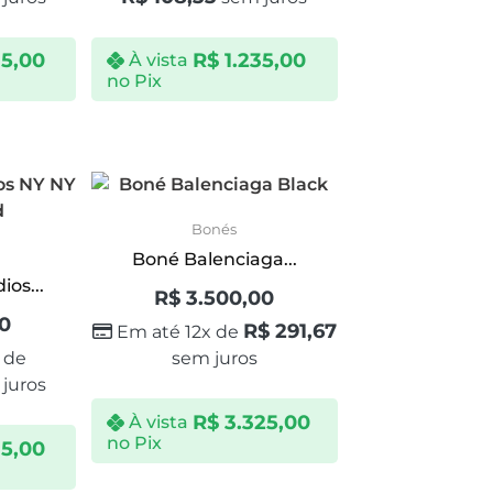
35,00
R$
1.235,00
À vista
no Pix
Bonés
Boné Balenciaga...
os...
R$
3.500,00
00
R$
291,67
Em até 12x de
 de
sem juros
juros
R$
3.325,00
À vista
no Pix
35,00