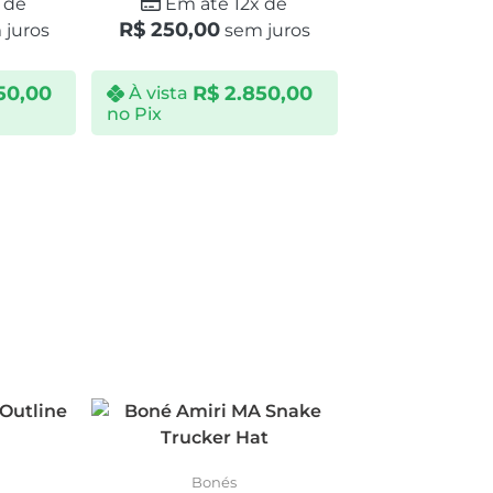
 de
Em até 12x de
R$
250,00
juros
sem juros
50,00
R$
2.850,00
À vista
no Pix
Bonés