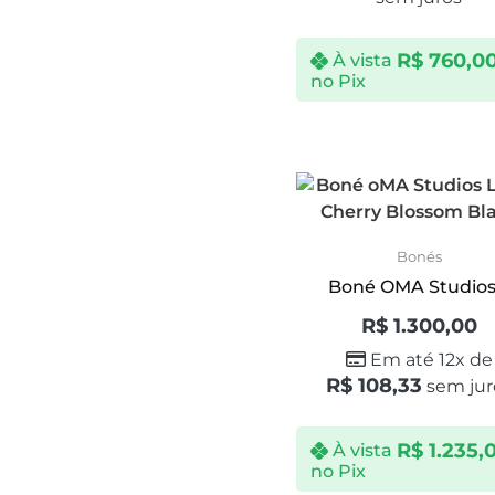
R$
760,0
À vista
no Pix
Bonés
Boné OMA Studios.
R$
1.300,00
Em até 12x de
R$
108,33
sem jur
R$
1.235,
À vista
no Pix