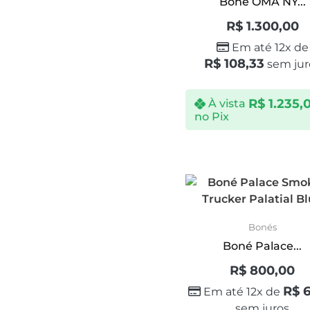
Boné OMA NY...
R$
1.300,00
Em até 12x de
R$
108,33
sem jur
R$
1.235,
À vista
no Pix
Bonés
Boné Palace...
R$
800,00
R$
6
Em até 12x de
sem juros