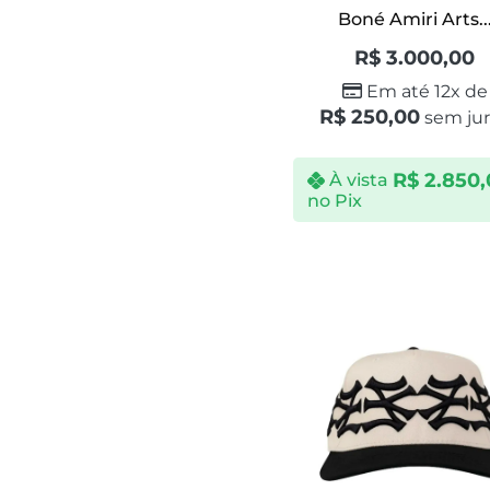
Boné Amiri Arts..
R$
3.000,00
Em até 12x de
R$
250,00
sem jur
R$
2.850,
À vista
no Pix