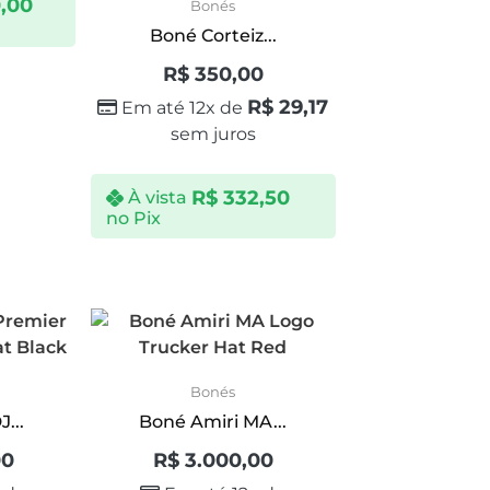
,00
Bonés
Boné Corteiz...
R$
350,00
R$
29,17
Em até 12x de
sem juros
R$
332,50
À vista
no Pix
Bonés
...
Boné Amiri MA...
00
R$
3.000,00