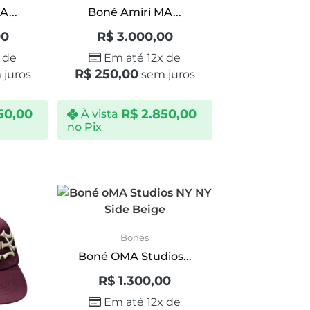
...
Boné Amiri MA...
00
R$
3.000,00
 de
Em até 12x de
R$
250,00
juros
sem juros
50,00
R$
2.850,00
À vista
no Pix
Bonés
Boné OMA Studios...
R$
1.300,00
Em até 12x de