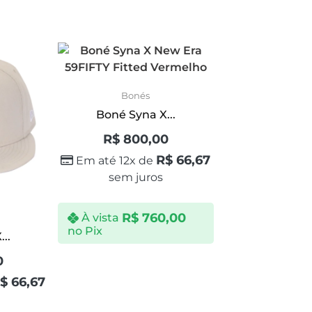
Bonés
Boné Syna X...
R$
800,00
R$
66,67
Em até 12x de
sem juros
R$
760,00
À vista
no Pix
..
0
$
66,67