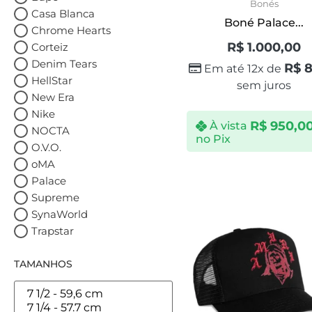
Bonés
Casa Blanca
Boné Palace...
Chrome Hearts
R$
1.000,00
Corteiz
Denim Tears
R$
8
Em até 12x de
HellStar
sem juros
New Era
Nike
R$
950,0
À vista
NOCTA
no Pix
O.V.O.
oMA
Palace
Supreme
SynaWorld
Trapstar
TAMANHOS