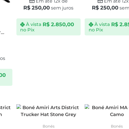
Em até 12x de
Em até 12x
R$
250,00
R$
250,00
sem juros
sem 
R$
2.850,00
R$
2.8
À vista
À vista
no Pix
no Pix
..
os
00
Bonés
Bonés