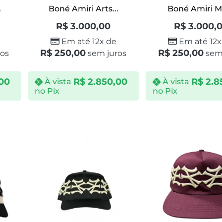
.
Boné Amiri Arts...
Boné Amiri MA
R$
3.000,00
R$
3.000,
Em até 12x de
Em até 12x
R$
250,00
R$
250,00
os
sem juros
sem 
00
R$
2.850,00
R$
2.8
À vista
À vista
no Pix
no Pix