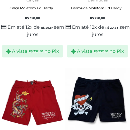
Calças
Bermudas
Calça Moletom Ed Hardy...
Bermuda Moletom Ed Hardy...
R$
350,00
R$
250,00
Em até 12x de
sem
Em até 12x de
sem
R$
29,17
R$
20,83
juros
juros
À vista
no Pix
À vista
no Pix
R$
332,50
R$
237,50