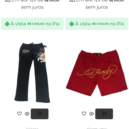
R$
100,00
R$
100,00
sem juros
sem juros
À vista
no Pix
À vista
no Pix
R$
1.140,00
R$
1.140,00