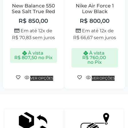
New Balance 550
Nike Air Force 1
Sea Salt True Red
Low Black
R$
850,00
R$
800,00
Em até 12x de
Em até 12x de
R$
70,83
sem juros
R$
66,67
sem juros
À vista
À vista
R$
807,50
no Pix
R$
760,00
no Pix
VER OPÇÕES
VER OPÇÕES