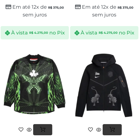
Em até 12x de
Em até 12x de
R$
375,00
R$
375,00
sem juros
sem juros
À vista
no Pix
À vista
no Pix
R$
4.275,00
R$
4.275,00