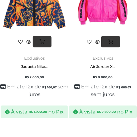
Exclusivos
Exclusivos
Jaqueta Nike...
Air Jordan X...
R$
2.000,00
R$
8.000,00
Em até 12x de
sem
Em até 12x de
R$
166,67
R$
666,67
juros
sem juros
À vista
no Pix
À vista
no Pix
R$
1.900,00
R$
7.600,00