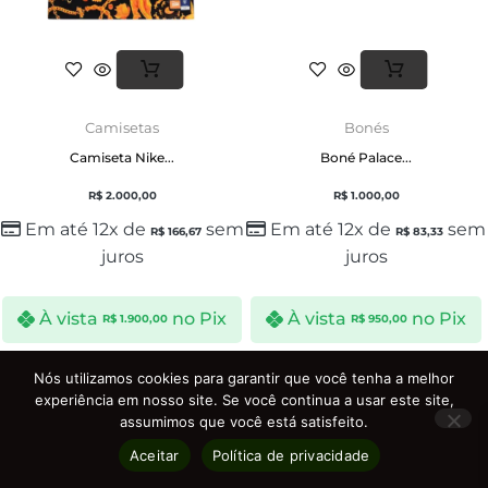
Camisetas
Bonés
Camiseta Nike...
Boné Palace...
R$
2.000,00
R$
1.000,00
Em até 12x de
sem
Em até 12x de
sem
R$
166,67
R$
83,33
juros
juros
À vista
no Pix
À vista
no Pix
R$
1.900,00
R$
950,00
Nós utilizamos cookies para garantir que você tenha a melhor
experiência em nosso site. Se você continua a usar este site,
assumimos que você está satisfeito.
Aceitar
Política de privacidade