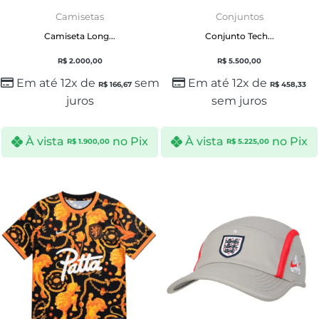
Camisetas
Conjuntos
Camiseta Long...
Conjunto Tech...
R$
2.000,00
R$
5.500,00
Em até 12x de
sem
Em até 12x de
R$
166,67
R$
458,33
juros
sem juros
À vista
no Pix
À vista
no Pix
R$
1.900,00
R$
5.225,00