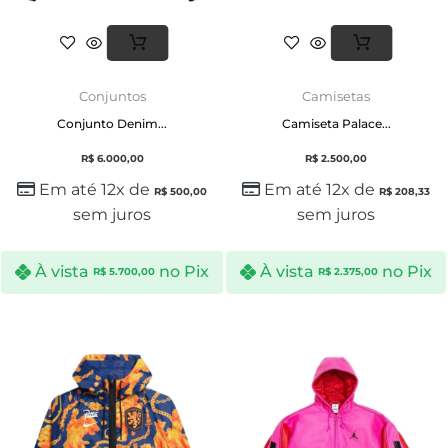
Conjuntos
Camisetas
Conjunto Denim...
Camiseta Palace...
R$
6.000,00
R$
2.500,00
Em até 12x de
Em até 12x de
R$
500,00
R$
208,33
sem juros
sem juros
À vista
no Pix
À vista
no Pix
R$
5.700,00
R$
2.375,00