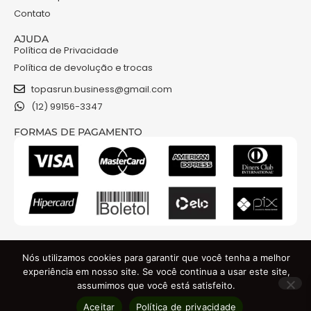
Contato
AJUDA
Política de Privacidade
Política de devolução e trocas
topasrun.business@gmail.com
(12) 99156-3347
FORMAS DE PAGAMENTO
NOSSAS REDES
Nós utilizamos cookies para garantir que você tenha a melhor
experiência em nosso site. Se você continua a usar este site,
assumimos que você está satisfeito.
TOPAS RUN COMERCIO DE ROUPAS E ACESSORIOS LTDA - CNPJ: 48.841.301/0001-74
Aceitar
Política de privacidade