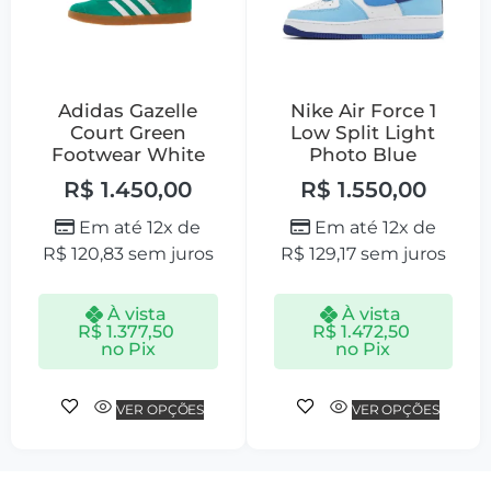
Adidas Gazelle
Nike Air Force 1
Court Green
Low Split Light
Footwear White
Photo Blue
R$
1.450,00
R$
1.550,00
Em até 12x de
Em até 12x de
R$
120,83
sem juros
R$
129,17
sem juros
À vista
À vista
R$
1.377,50
R$
1.472,50
no Pix
no Pix
VER OPÇÕES
VER OPÇÕES