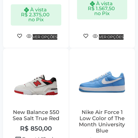
À vista
R$
1.567,50
À vista
no Pix
R$
2.375,00
no Pix
VER OPÇÕES
VER OPÇÕES
New Balance 550
Nike Air Force 1
Sea Salt True Red
Low Color of The
Month University
R$
850,00
Blue