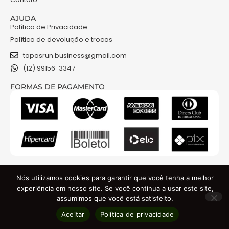
AJUDA
Política de Privacidade
Política de devolução e trocas
topasrun.business@gmail.com
(12) 99156-3347
FORMAS DE PAGAMENTO
NOSSAS REDES
Nós utilizamos cookies para garantir que você tenha a melhor
experiência em nosso site. Se você continua a usar este site,
assumimos que você está satisfeito.
TOPAS RUN COMERCIO DE ROUPAS E ACESSORIOS LTDA - CNPJ: 48.841.301/0001-74
Aceitar
Política de privacidade