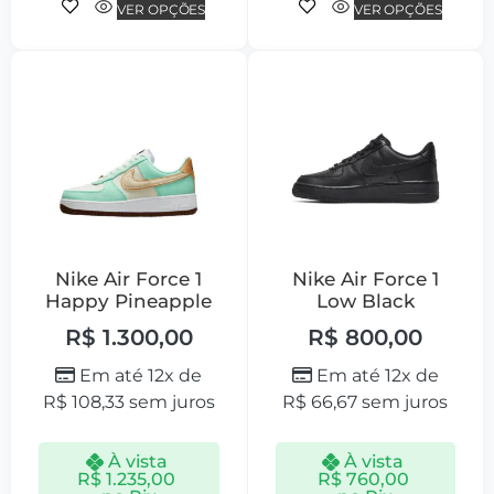
VER OPÇÕES
VER OPÇÕES
Nike Air Force 1
Nike Air Force 1
Happy Pineapple
Low Black
R$
1.300,00
R$
800,00
Em até 12x de
Em até 12x de
R$
108,33
sem juros
R$
66,67
sem juros
À vista
À vista
R$
1.235,00
R$
760,00