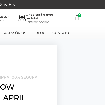
o
no Pix
Onde está o meu
astrar
pedido?
nta
Rastrear pedido
ACESSÓRIOS
BLOG
CONTATO
MPRA 100% SEGURA
LOW
 APRIL