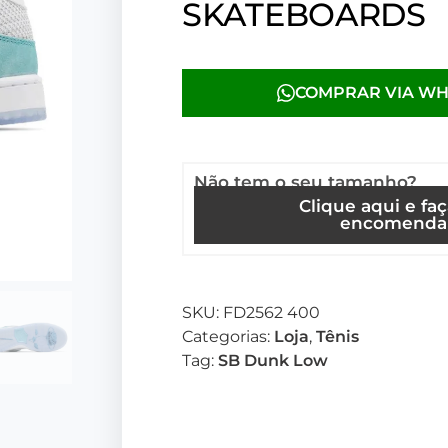
SKATEBOARDS
COMPRAR VIA W
Não tem o seu tamanho?
Clique aqui e fa
encomenda
SKU:
FD2562 400
Categorias:
Loja
,
Tênis
Tag:
SB Dunk Low