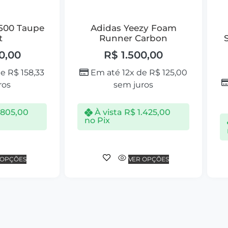
 500 Taupe
Adidas Yeezy Foam
t
Runner Carbon
0,00
R$
1.500,00
de
R$
158,33
Em até 12x de
R$
125,00
ros
sem juros
.805,00
À vista
R$
1.425,00
no Pix
 OPÇÕES
VER OPÇÕES