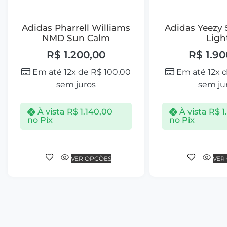
Adidas Pharrell Williams
Adidas Yeezy
NMD Sun Calm
Ligh
R$
1.200,00
R$
1.90
Em até 12x de
R$
100,00
Em até 12x 
sem juros
sem ju
À vista
R$
1.140,00
À vista
R$
1
no Pix
no Pix
VER OPÇÕES
VER