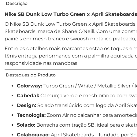
Descrição
Nike SB Dunk Low Turbo Green x April Skateboards 
O Nike SB Dunk Low Turbo Green x April Skateboards ma
Skateboards, marca de Shane O’Neill. Com uma cons
painéis em mesh branco e swoosh metálico prateado,
Entre os detalhes mais marcantes estão os toques em az
tênis entrega performance com a palmilha equipada 
responsividade nas manobras.
Destaques do Produto
Colorway:
Turbo Green / White / Metallic Silver / 
Cabedal:
Camurça verde e mesh branco com swo
Design:
Solado translúcido com logo da April Sk
Tecnologia:
Zoom Air no calcanhar para amorteci
Solado:
Borracha com tração SB, ideal para o ska
Colaboração:
April Skateboards – fundado por Sh