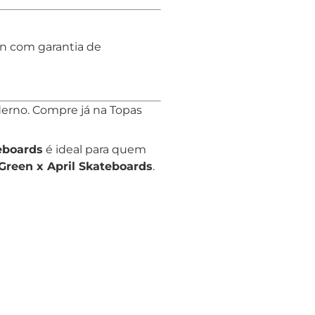
Run com garantia de
derno. Compre já na Topas
eboards
é ideal para quem
reen x April Skateboards
.