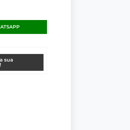
HATSAPP
ça sua
!