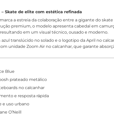
– Skate de elite com estética refinada
rca a estreia da colaboração entre a gigante do skate N
trução premium, o modelo apresenta cabedal em camurç
 resultando em um visual técnico, ousado e moderno.
ul translúcido no solado e o logotipo da April no calcan
com unidade Zoom Air no calcanhar, que garante absorç
Ice Blue
osh prateado metálico
ateboards no calcanhar
mento e resposta rápida
te e uso urbano
ane O’Neill