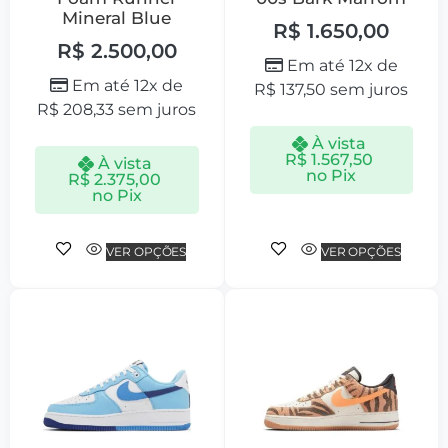
Mineral Blue
R$
1.650,00
R$
2.500,00
Em até 12x de
Em até 12x de
R$
137,50
sem juros
R$
208,33
sem juros
À vista
R$
1.567,50
À vista
no Pix
R$
2.375,00
no Pix
VER OPÇÕES
VER OPÇÕES