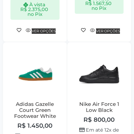
R$
1.567,50
À vista
no Pix
R$
2.375,00
no Pix
VER OPÇÕES
VER OPÇÕES
Adidas Gazelle
Nike Air Force 1
Court Green
Low Black
Footwear White
R$
800,00
R$
1.450,00
Em até 12x de