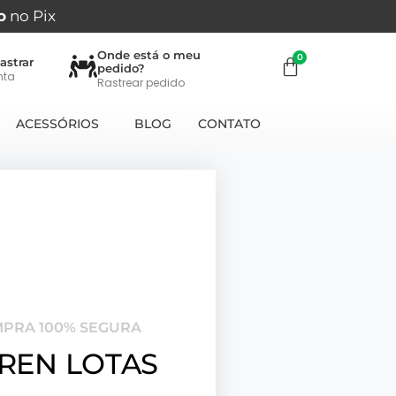
o
no Pix
Onde está o meu
astrar
pedido?
nta
Rastrear pedido
ACESSÓRIOS
BLOG
CONTATO
MPRA 100% SEGURA
REN LOTAS