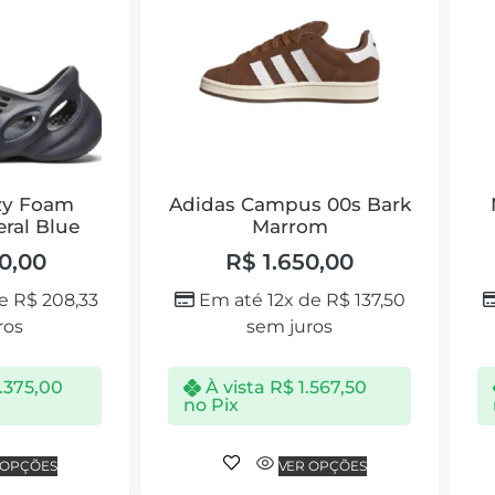
zy Foam
Adidas Campus 00s Bark
ral Blue
Marrom
0,00
R$
1.650,00
de
R$
208,33
Em até 12x de
R$
137,50
ros
sem juros
.375,00
À vista
R$
1.567,50
no Pix
 OPÇÕES
VER OPÇÕES