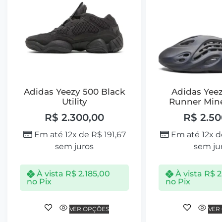
Adidas Yeezy 500 Black
Adidas Yee
Utility
Runner Mine
R$
2.300,00
R$
2.50
Em até 12x de
R$
191,67
Em até 12x 
sem juros
sem ju
À vista
R$
2.185,00
À vista
R$
2
no Pix
no Pix
VER OPÇÕES
VER