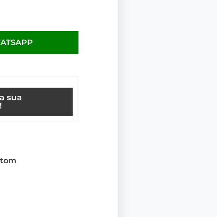
HATSAPP
ça sua
!
etom