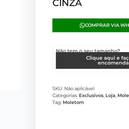
CINZA
COMPRAR VIA W
Não tem o seu tamanho?
Clique aqui e fa
encomenda
SKU:
Não aplicável
Categorias:
Exclusivos
,
Loja
,
Mol
Tag:
Moletom