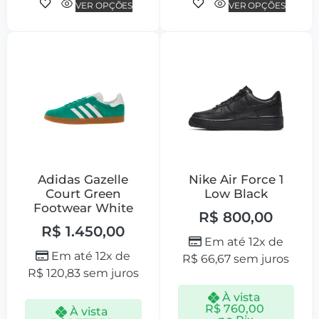
VER OPÇÕES
VER OPÇÕES
Adidas Gazelle
Nike Air Force 1
Court Green
Low Black
Footwear White
R$
800,00
R$
1.450,00
Em até 12x de
Em até 12x de
R$
66,67
sem juros
R$
120,83
sem juros
À vista
R$
760,00
À vista