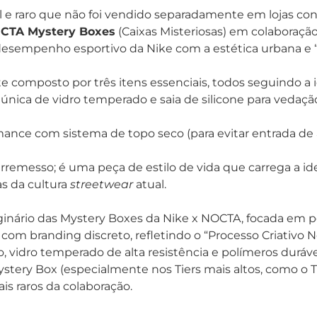
l e raro que não foi vendido separadamente em lojas co
CTA Mystery Boxes
(Caixas Misteriosas) em colaboraçã
o o desempenho esportivo da Nike com a estética urbana e
composto por três itens essenciais, todos seguindo a ide
 única de vidro temperado e saia de silicone para vedaç
ance com sistema de topo seco (para evitar entrada de á
remesso; é uma peça de estilo de vida que carrega a iden
as da cultura
streetwear
atual.
iginário das Mystery Boxes da Nike x NOCTA, focada em p
m branding discreto, refletindo o “Processo Criativo N
, vidro temperado de alta resistência e polímeros duráve
stery Box (especialmente nos Tiers mais altos, como o Tie
s raros da colaboração.