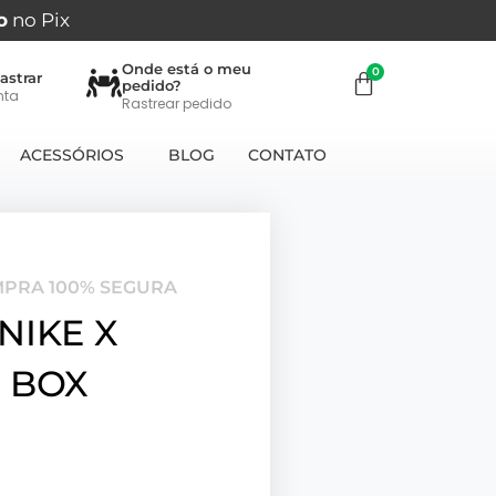
o
no Pix
Onde está o meu
astrar
pedido?
nta
Rastrear pedido
ACESSÓRIOS
BLOG
CONTATO
MPRA 100% SEGURA
NIKE X
 BOX