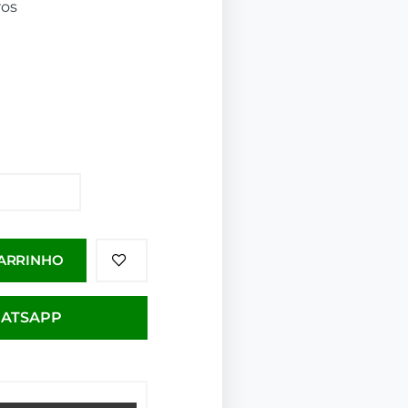
ros
CARRINHO
HATSAPP