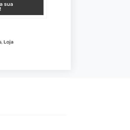
ça sua
!
s
,
Loja