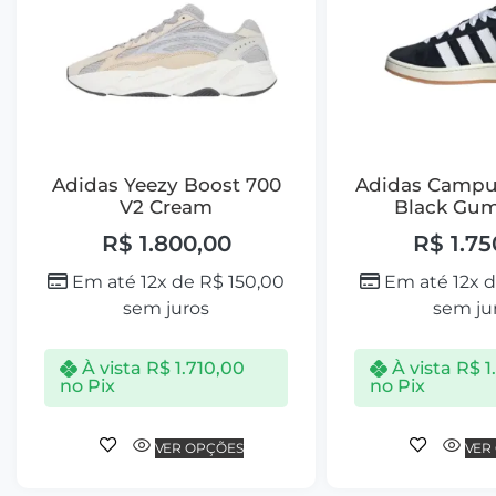
Adidas Yeezy Boost 700
Adidas Campu
V2 Cream
Black Gum
R$
1.800,00
R$
1.75
Em até 12x de
R$
150,00
Em até 12x 
sem juros
sem ju
À vista
R$
1.710,00
À vista
R$
1
no Pix
no Pix
VER OPÇÕES
VER