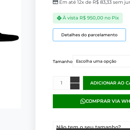
Em até 12x de
R$
83,33
sem ju
À vista
R$
950,00
no Pix
Detalhes do parcelamento
Tamanho
ADICIONAR AO 
COMPRAR VIA W
Não tem o seu tamanho?