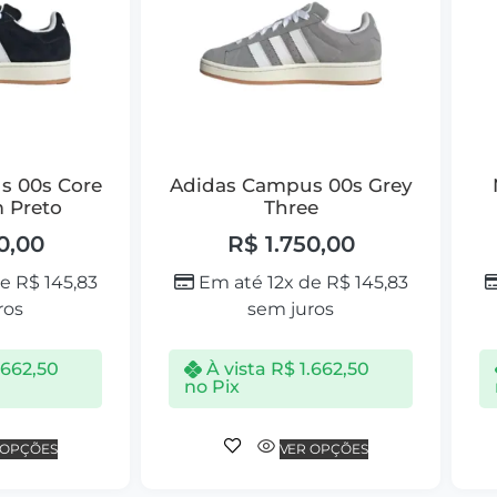
s 00s Core
Adidas Campus 00s Grey
 Preto
Three
0,00
R$
1.750,00
de
R$
145,83
Em até 12x de
R$
145,83
ros
sem juros
.662,50
À vista
R$
1.662,50
no Pix
 OPÇÕES
VER OPÇÕES