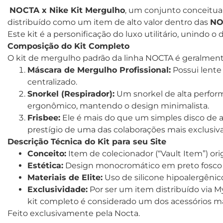
NOCTA x Nike Kit Mergulho
, um conjunto conceitua
distribuído como um item de alto valor dentro das
NO
Este kit é a personificação do luxo utilitário, unind
Composição do Kit Completo
O kit de mergulho padrão da linha NOCTA é geralmente 
Máscara de Mergulho Profissional:
Possui lente
centralizado.
Snorkel (Respirador):
Um snorkel de alta perform
ergonômico, mantendo o design minimalista.
Frisbee:
Ele é mais do que um simples disco de ar
prestígio de uma das colaborações mais exclusiv
Descrição Técnica do Kit para seu Site
Conceito:
Item de colecionador (“Vault Item”) or
Estética:
Design monocromático em preto fosco co
Materiais de Elite:
Uso de silicone hipoalergênico
Exclusividade:
Por ser um item distribuído via My
kit completo é considerado um dos acessórios mai
Feito exclusivamente pela Nocta.