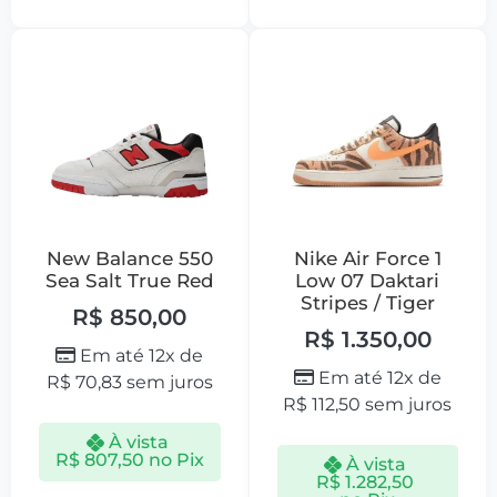
New Balance 550
Nike Air Force 1
Sea Salt True Red
Low 07 Daktari
Stripes / Tiger
R$
850,00
R$
1.350,00
Em até 12x de
Em até 12x de
R$
70,83
sem juros
R$
112,50
sem juros
À vista
R$
807,50
no Pix
À vista
R$
1.282,50