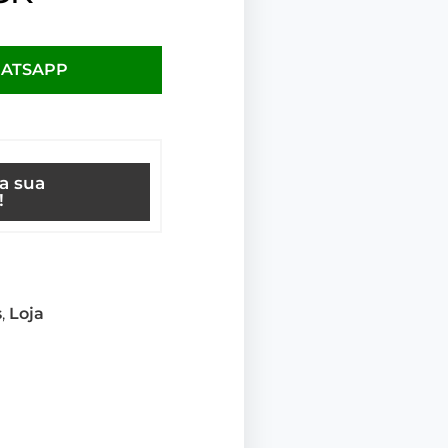
HATSAPP
ça sua
!
s
,
Loja