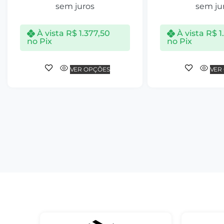
sem juros
sem ju
À vista
R$
1.377,50
À vista
R$
1
no Pix
no Pix
VER OPÇÕES
VER