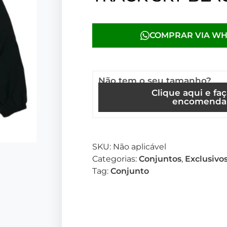
COMPRAR VIA W
Não tem o seu tamanho?
Clique aqui e fa
encomenda
SKU:
Não aplicável
Categorias:
Conjuntos
,
Exclusivo
Tag:
Conjunto