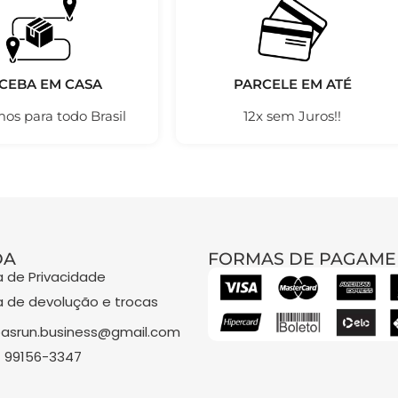
CEBA EM CASA
PARCELE EM ATÉ
os para todo Brasil
12x sem Juros!!
DA
FORMAS DE PAGAME
ca de Privacidade
ca de devolução e trocas
asrun.business@gmail.com
) 99156-3347