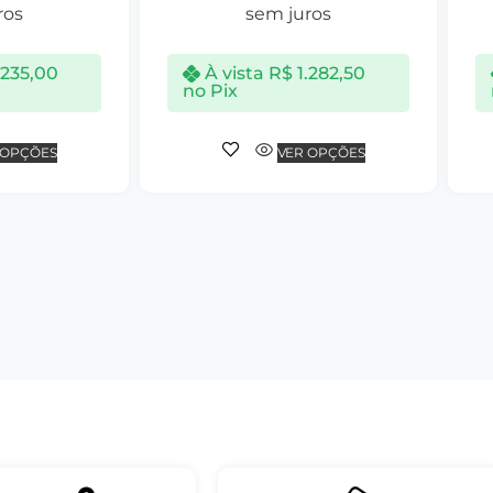
ros
sem juros
.235,00
À vista
R$
1.282,50
no Pix
 OPÇÕES
VER OPÇÕES