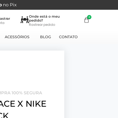
o
no Pix
Onde está o meu
astrar
pedido?
nta
Rastrear pedido
ACESSÓRIOS
BLOG
CONTATO
MPRA 100% SEGURA
CE X NIKE
CK