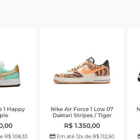
e 1 Happy
Nike Air Force 1 Low 07
N
ple
Daktari Stripes / Tiger
0,00
R$
1.350,00
de
R$
108,33
Em até 12x de
R$
112,50