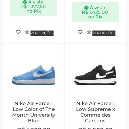
À vista
R$
1.377,50
À vista
no Pix
R$
1.425,00
no Pix
VER OPÇÕES
VER OPÇÕES
Nike Air Force 1
Nike Air Force 1
Low Color of The
Low Supreme x
Month University
Comme des
Blue
Garcons