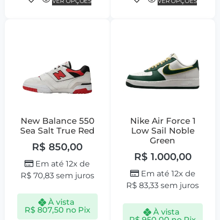
VER OPÇÕES
VER OPÇÕES
New Balance 550
Nike Air Force 1
Sea Salt True Red
Low Sail Noble
Green
R$
850,00
R$
1.000,00
Em até 12x de
Em até 12x de
R$
70,83
sem juros
R$
83,33
sem juros
À vista
R$
807,50
no Pix
À vista
R$
950,00
no Pix