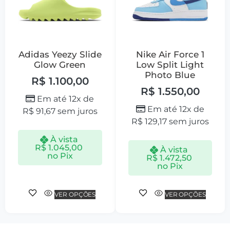
Adidas Yeezy Slide
Nike Air Force 1
Glow Green
Low Split Light
Photo Blue
R$
1.100,00
R$
1.550,00
Em até 12x de
Em até 12x de
R$
91,67
sem juros
R$
129,17
sem juros
À vista
R$
1.045,00
À vista
no Pix
R$
1.472,50
no Pix
VER OPÇÕES
VER OPÇÕES