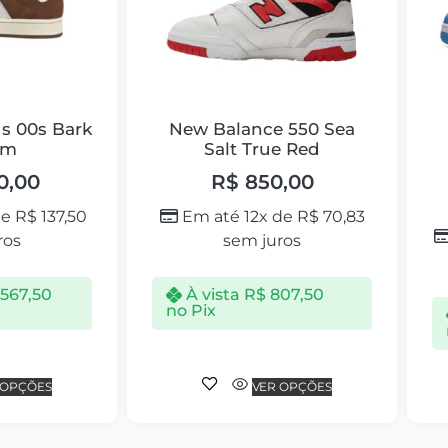
s 00s Bark
New Balance 550 Sea
om
Salt True Red
0,00
R$
850,00
de
R$
137,50
Em até 12x de
R$
70,83
ros
sem juros
.567,50
À vista
R$
807,50
no Pix
 OPÇÕES
VER OPÇÕES