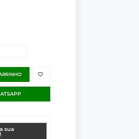
CARRINHO
HATSAPP
ça sua
!