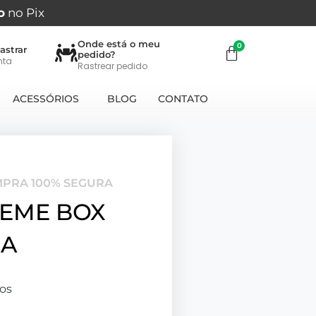
o
no Pix
Onde está o meu
astrar
pedido?
nta
Rastrear pedido
ACESSÓRIOS
BLOG
CONTATO
MPRA 100% SEGURA
REME BOX
HA
os