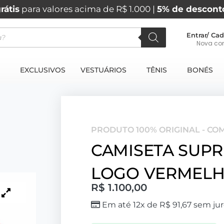
rátis
para valores acima de R$ 1.000 |
5% de descont
Entrar/ Cad
Nova co
EXCLUSIVOS
VESTUÁRIOS
TÊNIS
BONÉS
PRODUTO 100% ORIGINAL - CO
CAMISETA SUP
LOGO VERMEL
R$
1.100,00
Em até 12x de
R$
91,67
sem jur