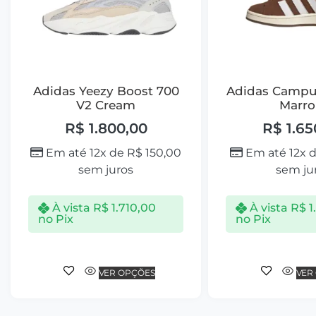
Adidas Yeezy Boost 700
Adidas Campu
V2 Cream
Marr
R$
1.800,00
R$
1.65
Em até 12x de
R$
150,00
Em até 12x 
sem juros
sem ju
À vista
R$
1.710,00
À vista
R$
1
no Pix
no Pix
VER OPÇÕES
VER