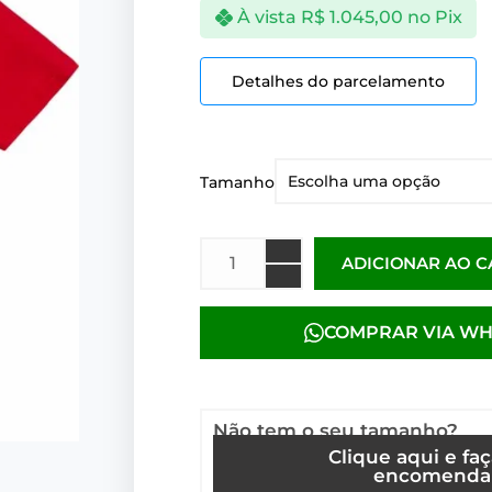
À vista
R$
1.045,00
no Pix
Detalhes do parcelamento
Tamanho
ADICIONAR AO 
COMPRAR VIA W
Não tem o seu tamanho?
Clique aqui e fa
encomenda