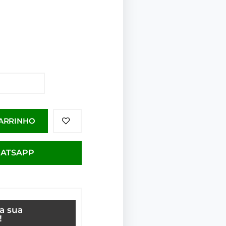
CARRINHO
HATSAPP
ça sua
!