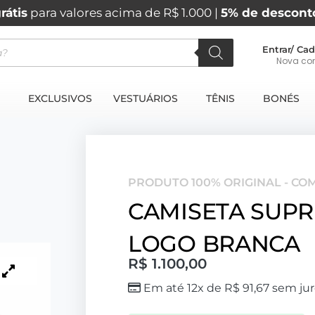
rátis
para valores acima de R$ 1.000 |
5% de descont
Entrar/ Cad
Nova co
EXCLUSIVOS
VESTUÁRIOS
TÊNIS
BONÉS
PRODUTO 100% ORIGINAL - CO
CAMISETA SUP
LOGO BRANCA
R$
1.100,00
Em até 12x de
R$
91,67
sem jur