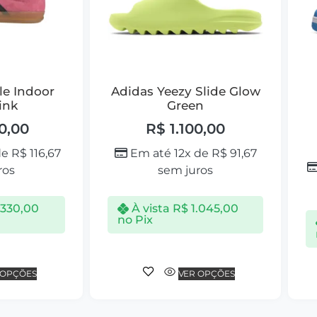
le Indoor
Adidas Yeezy Slide Glow
ink
Green
0,00
R$
1.100,00
de
R$
116,67
Em até 12x de
R$
91,67
ros
sem juros
.330,00
À vista
R$
1.045,00
no Pix
 OPÇÕES
VER OPÇÕES