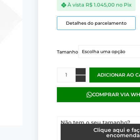
À vista
R$
1.045,00
no Pix
Detalhes do parcelamento
Tamanho
ADICIONAR AO 
COMPRAR VIA W
Não tem o seu tamanho?
Clique aqui e fa
encomenda