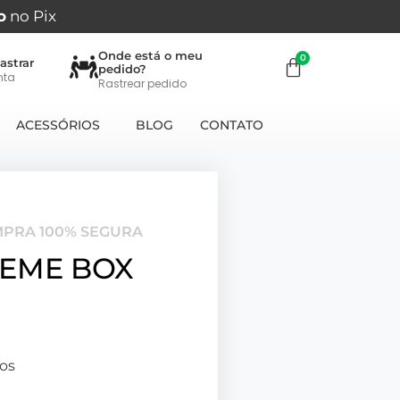
o
no Pix
Onde está o meu
astrar
pedido?
nta
Rastrear pedido
ACESSÓRIOS
BLOG
CONTATO
MPRA 100% SEGURA
REME BOX
os