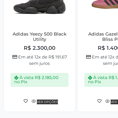
Adidas Yeezy 500 Black
Adidas Gazel
Utility
Bliss P
R$
2.300,00
R$
1.40
Em até 12x de
R$
191,67
Em até 12x 
sem juros
sem ju
À vista
R$
2.185,00
À vista
R$
1
no Pix
no Pix
VER OPÇÕES
VER