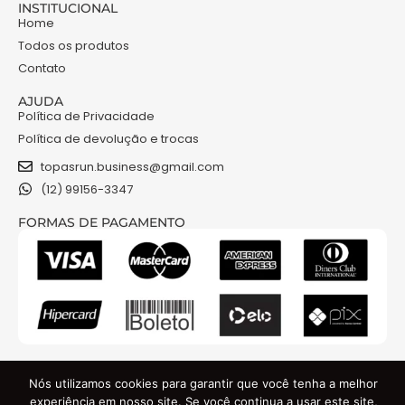
INSTITUCIONAL
Home
Todos os produtos
Contato
AJUDA
Política de Privacidade
Política de devolução e trocas
topasrun.business@gmail.com
(12) 99156-3347
FORMAS DE PAGAMENTO
NOSSAS REDES
Nós utilizamos cookies para garantir que você tenha a melhor
experiência em nosso site. Se você continua a usar este site,