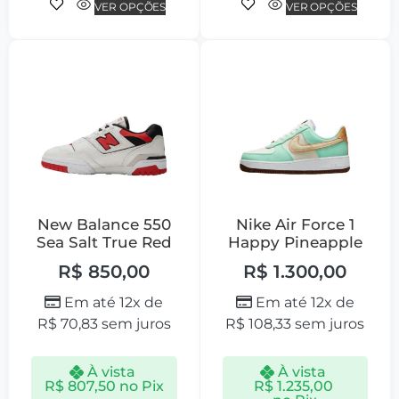
VER OPÇÕES
VER OPÇÕES
New Balance 550
Nike Air Force 1
Sea Salt True Red
Happy Pineapple
R$
850,00
R$
1.300,00
Em até 12x de
Em até 12x de
R$
70,83
sem juros
R$
108,33
sem juros
À vista
À vista
R$
807,50
no Pix
R$
1.235,00