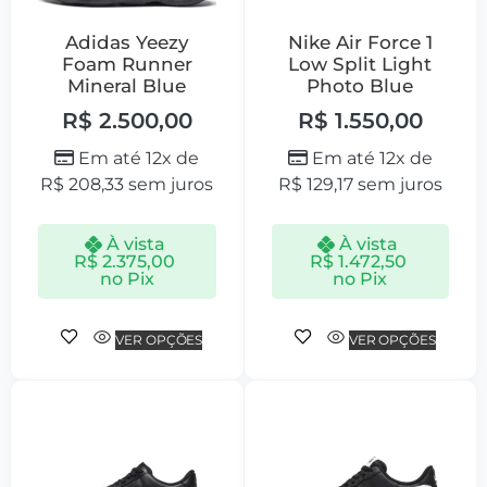
Adidas Yeezy
Nike Air Force 1
Foam Runner
Low Split Light
Mineral Blue
Photo Blue
R$
2.500,00
R$
1.550,00
Em até 12x de
Em até 12x de
R$
208,33
sem juros
R$
129,17
sem juros
À vista
À vista
R$
2.375,00
R$
1.472,50
no Pix
no Pix
VER OPÇÕES
VER OPÇÕES