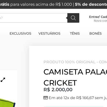
rátis
para valores acima de R$ 1.000 |
5% de descont
Entrar/ Cad
Nova co
EXCLUSIVOS
VESTUÁRIOS
TÊNIS
BONÉS
PRODUTO 100% ORIGINAL - CO
CAMISETA PALA
CRICKET
R$
2.000,00
Em até 12x de
R$
166,67
sem ju