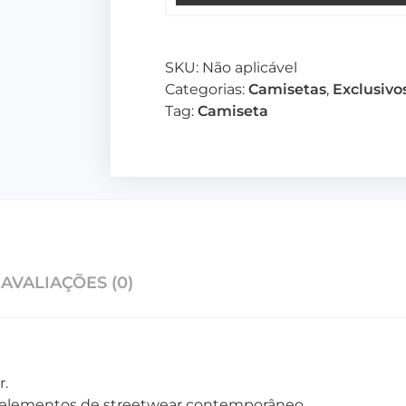
SKU:
Não aplicável
Categorias:
Camisetas
,
Exclusivo
Tag:
Camiseta
AVALIAÇÕES (0)
r.
m elementos de streetwear contemporâneo.