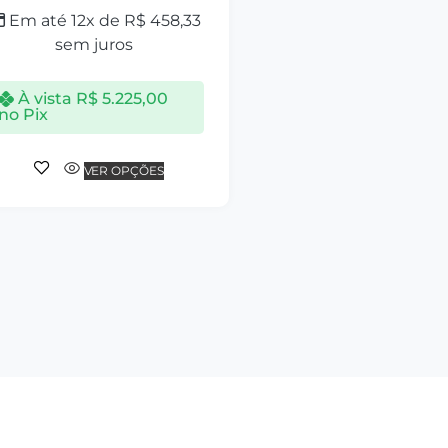
Em até 12x de
R$
458,33
sem juros
À vista
R$
5.225,00
no Pix
VER OPÇÕES