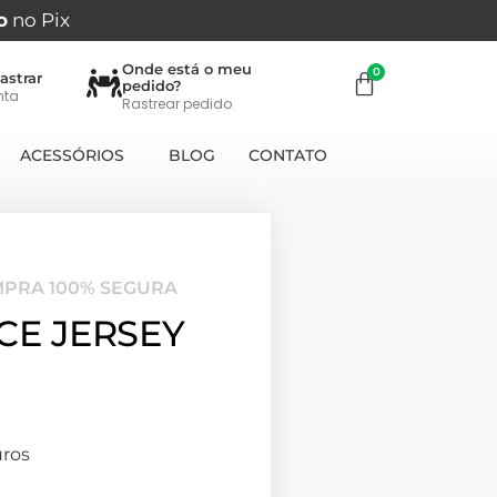
o
no Pix
Onde está o meu
astrar
pedido?
nta
Rastrear pedido
ACESSÓRIOS
BLOG
CONTATO
MPRA 100% SEGURA
CE JERSEY
ros