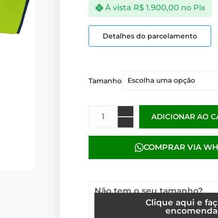
À vista
R$
1.900,00
no Pix
Detalhes do parcelamento
Tamanho
ADICIONAR AO 
COMPRAR VIA W
Não tem o seu tamanho?
Clique aqui e fa
encomenda