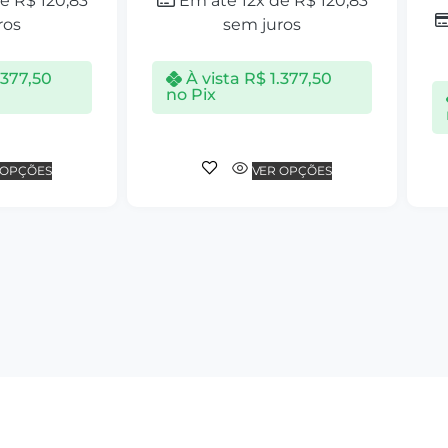
de
R$
120,83
Em até 12x de
R$
120,83
ros
sem juros
.377,50
À vista
R$
1.377,50
no Pix
 OPÇÕES
VER OPÇÕES