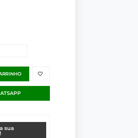
CARRINHO
HATSAPP
ça sua
!