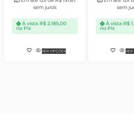
Em até 12x de
R$
191,67
Em até 12x 
sem juros
sem ju
À vista
R$
2.185,00
À vista
R$
1
no Pix
no Pix
VER OPÇÕES
VER