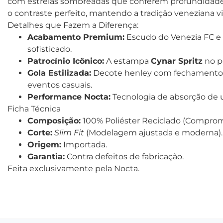
com estrelas sombreadas que conferem profundidade e
o contraste perfeito, mantendo a tradição veneziana vi
Detalhes que Fazem a Diferença:
Acabamento Premium:
Escudo do Venezia FC e l
sofisticado.
Patrocínio Icônico:
A estampa
Cynar Spritz
no pe
Gola Estilizada:
Decote henley com fechamento di
eventos casuais.
Performance Nocta:
Tecnologia de absorção de 
Ficha Técnica
Composição:
100% Poliéster Reciclado (Comprom
Corte:
Slim Fit
(Modelagem ajustada e moderna).
Origem:
Importada.
Garantia:
Contra defeitos de fabricação.
Feita exclusivamente pela Nocta.