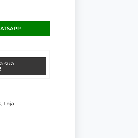
HATSAPP
ça sua
!
s
,
Loja