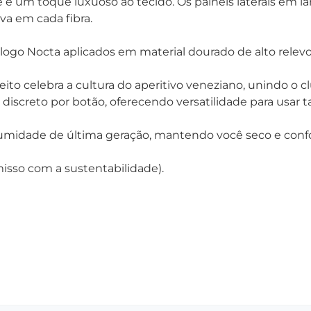
 um toque luxuoso ao tecido. Os painéis laterais em la
va em cada fibra.
ogo Nocta aplicados em material dourado de alto relevo
ito celebra a cultura do aperitivo veneziano, unindo o clu
screto por botão, oferecendo versatilidade para usar 
umidade de última geração, mantendo você seco e confor
isso com a sustentabilidade).