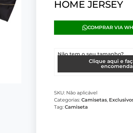
HOME JERSEY
COMPRAR VIA W
Não tem o seu tamanho?
Clique aqui e fa
encomenda
SKU:
Não aplicável
Categorias:
Camisetas
,
Exclusivo
Tag:
Camiseta