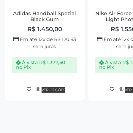
Adidas Handball Spezial
Nike Air Force 
Black Gum
Light Pho
R$
1.450,00
R$
1.55
Em até 12x de
R$
120,83
Em até 12x 
sem juros
sem ju
À vista
R$
1.377,50
À vista
R$
1
no Pix
no Pix
VER OPÇÕES
VER