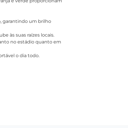
ranja e verde proporcionam
, garantindo um brilho
be às suas raízes locais.
tanto no estádio quanto em
tável o dia todo.