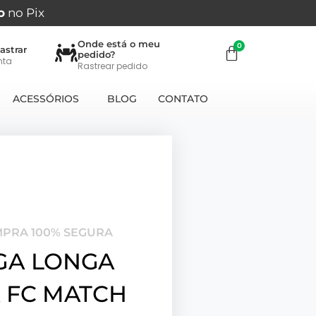
o
no Pix
Onde está o meu
astrar
pedido?
nta
Rastrear pedido
ACESSÓRIOS
BLOG
CONTATO
MPRA 100% SEGURA
GA LONGA
 FC MATCH