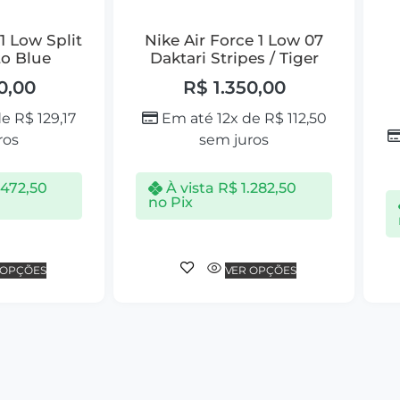
1 Low Split
Nike Air Force 1 Low 07
to Blue
Daktari Stripes / Tiger
0,00
R$
1.350,00
de
R$
129,17
Em até 12x de
R$
112,50
ros
sem juros
.472,50
À vista
R$
1.282,50
no Pix
 OPÇÕES
VER OPÇÕES