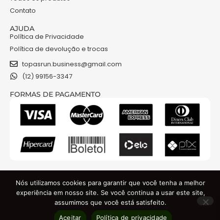
Contato
AJUDA
Política de Privacidade
Política de devolução e trocas
topasrun.business@gmail.com
(12) 99156-3347
FORMAS DE PAGAMENTO
NOSSAS REDES
Nós utilizamos cookies para garantir que você tenha a melhor
experiência em nosso site. Se você continua a usar este site,
assumimos que você está satisfeito.
TOPAS RUN COMERCIO DE ROUPAS E ACESSORIOS LTDA - CNPJ: 48.841.301/0001-74
Aceitar
Política de privacidade