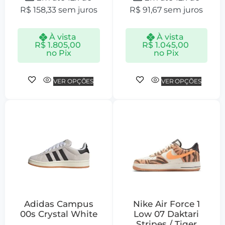
R$
158,33
sem juros
R$
91,67
sem juros
À vista
À vista
R$
1.805,00
R$
1.045,00
no Pix
no Pix
VER OPÇÕES
VER OPÇÕES
Adidas Campus
Nike Air Force 1
00s Crystal White
Low 07 Daktari
Stripes / Tiger