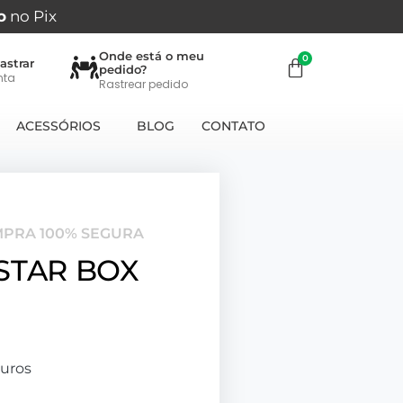
o
no Pix
Onde está o meu
astrar
pedido?
nta
Rastrear pedido
ACESSÓRIOS
BLOG
CONTATO
MPRA 100% SEGURA
STAR BOX
uros