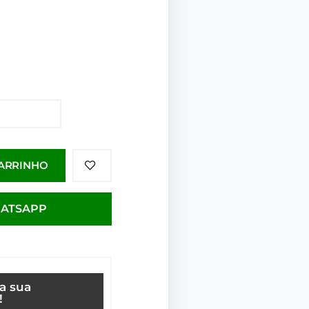
CARRINHO
HATSAPP
ça sua
!