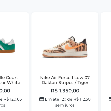
lle Court
Nike Air Force 1 Low 07
ear White
Daktari Stripes / Tiger
0,00
R$
1.350,00
de
R$
120,83
Em até 12x de
R$
112,50
ros
sem juros