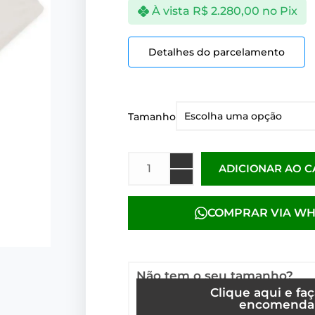
À vista
R$
2.280,00
no Pix
Detalhes do parcelamento
Tamanho
ADICIONAR AO 
COMPRAR VIA W
Não tem o seu tamanho?
Clique aqui e fa
encomenda