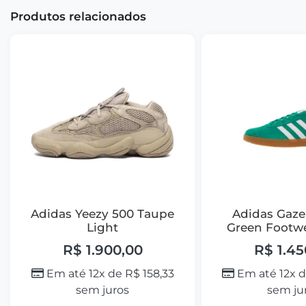
Produtos relacionados
Adidas Yeezy 500 Taupe
Adidas Gaze
Light
Green Footw
R$
1.900,00
R$
1.45
Em até 12x de
R$
158,33
Em até 12x 
sem juros
sem ju