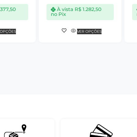
.377,50
À vista
R$
1.282,50
no Pix
 OPÇÕES
VER OPÇÕES