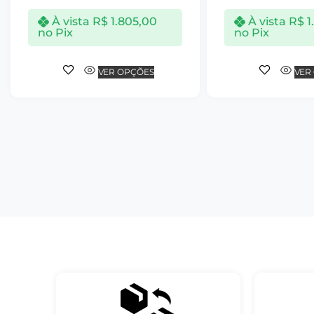
À vista
R$
1.805,00
À vista
R$
1
no Pix
no Pix
VER OPÇÕES
VER