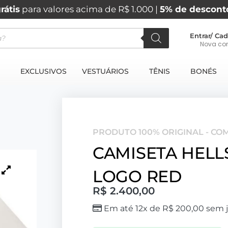
rátis
para valores acima de R$ 1.000 |
5% de descont
Entrar/ Cad
Nova co
EXCLUSIVOS
VESTUÁRIOS
TÊNIS
BONÉS
PRODUTO 100% ORIGINAL - CO
CAMISETA HELL
LOGO RED
R$
2.400,00
Em até 12x de
R$
200,00
sem j