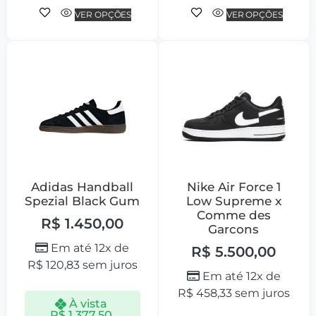
VER OPÇÕES
VER OPÇÕES
Adidas Handball
Nike Air Force 1
Spezial Black Gum
Low Supreme x
Comme des
R$
1.450,00
Garcons
Em até 12x de
R$
5.500,00
R$
120,83
sem juros
Em até 12x de
R$
458,33
sem juros
À vista
R$
1.377,50