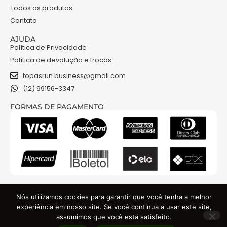
Todos os produtos
Contato
AJUDA
Política de Privacidade
Política de devolução e trocas
topasrun.business@gmail.com
(12) 99156-3347
FORMAS DE PAGAMENTO
NOSSAS REDES
Nós utilizamos cookies para garantir que você tenha a melhor
experiência em nosso site. Se você continua a usar este site,
assumimos que você está satisfeito.
TOPAS RUN COMERCIO DE ROUPAS E ACESSORIOS LTDA - CNPJ: 48.841.301/0001-74