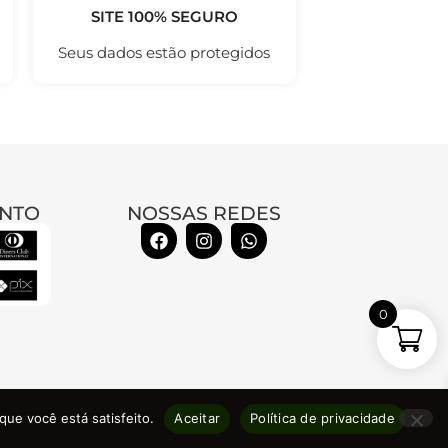
SITE 100% SEGURO
Seus dados estão protegidos
NTO
NOSSAS REDES
0
01/0001-74
que você está satisfeito.
Aceitar
Política de privacidade