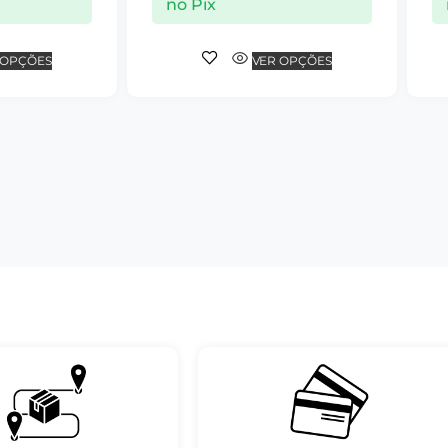
no Pix
 OPÇÕES
VER OPÇÕES