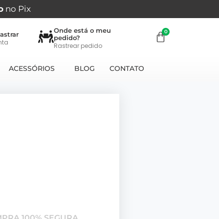
o
no Pix
Onde está o meu
astrar
pedido?
nta
Rastrear pedido
ACESSÓRIOS
BLOG
CONTATO
MPRA 100% SEGURA