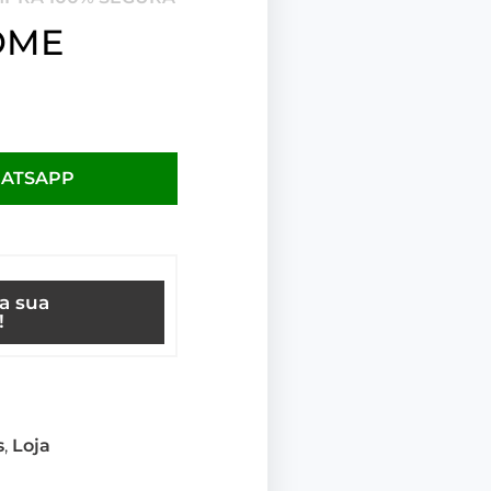
OME
HATSAPP
ça sua
!
s
,
Loja