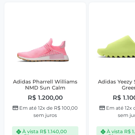
Adidas Pharrell Williams
Adidas Yeezy 
NMD Sun Calm
Gree
R$
1.200,00
R$
1.10
Em até 12x de
R$
100,00
Em até 12x
sem juros
sem ju
À vista
R$
1.140,00
À vista
R$
1