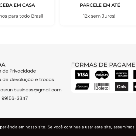
CEBA EM CASA
PARCELE EM ATÉ
os para todo Brasil
12x sem Juros!!
DA
FORMAS DE PAGAME
ca de Privacidade
ca de devolução e trocas
asrun.business@gmail.com
) 99156-3347
 COMERCIO DE ROUPAS E ACESSORIOS LTDA - CNPJ: 48.841.3
periência em nosso site. Se você continua a usar este site, assumimos 