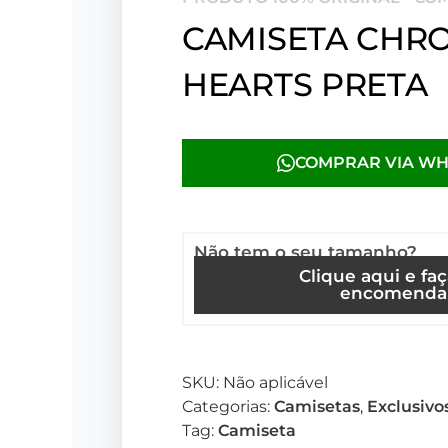
CAMISETA CHR
HEARTS PRETA
COMPRAR VIA W
Não tem o seu tamanho?
Clique aqui e fa
encomenda
SKU:
Não aplicável
Categorias:
Camisetas
,
Exclusivo
Tag:
Camiseta