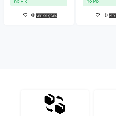
no Pix
no Pix
VER OPÇÕES
VER