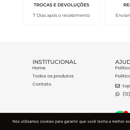
TROCAS E DEVOLUÇÕES
RE
7 Dias após o recebimento
Enviam
INSTITUCIONAL
AJU
Home
Políti
Todos os produtos
Políti
Contato
top
(12
TOPAS RUN
Nós utilizamos cookies para garantir que você tenha a melhor ex