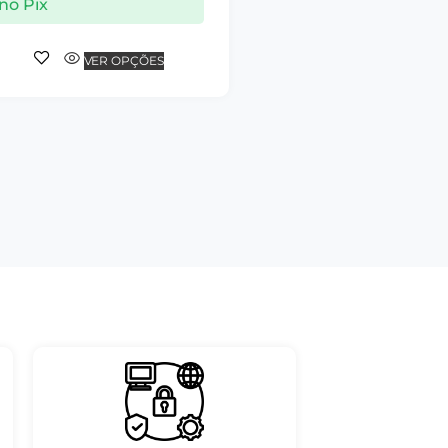
no Pix
VER OPÇÕES