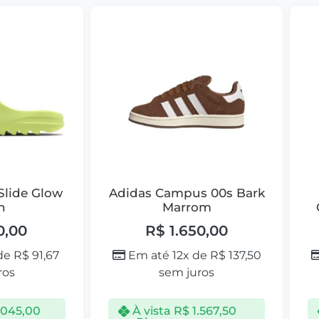
Slide Glow
Adidas Campus 00s Bark
n
Marrom
0,00
R$
1.650,00
 de
R$
91,67
Em até 12x de
R$
137,50
ros
sem juros
.045,00
À vista
R$
1.567,50