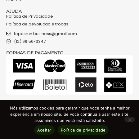
AJUDA
Política de Privacidade
Política de devolução e trocas
topasrun.business@gmail.com
(12) 99156-3347
FORMAS DE PAGAMENTO
NOSSAS REDES
Nós utilizamos cookies para garantir que você tenha a melhor
experiência em nosso site. Se você continua a usar este site,
assumimos que você está satisfeito.
TOPAS RUN COMERCIO DE ROUPAS E ACESSORIOS LTDA - CNPJ: 48.841.301/0001-74
Aceitar
Política de privacidade