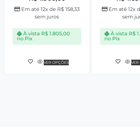
Em até 12x de
R$
158,33
Em até 12x 
sem juros
sem ju
À vista
R$
1.805,00
À vista
R$
1
no Pix
no Pix
VER OPÇÕES
VER