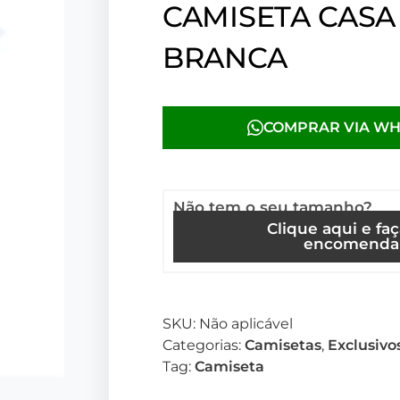
CAMISETA CASA
BRANCA
COMPRAR VIA W
Não tem o seu tamanho?
Clique aqui e fa
encomenda
SKU:
Não aplicável
Categorias:
Camisetas
,
Exclusivo
Tag:
Camiseta