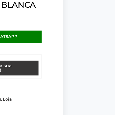
 BLANCA
HATSAPP
ça sua
!
s
,
Loja