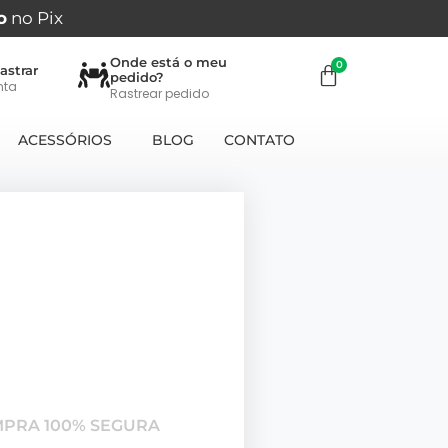
o
no Pix
Onde está o meu
astrar
pedido?
nta
Rastrear pedido
ACESSÓRIOS
BLOG
CONTATO
MPRA 100% SEGURA