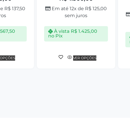
de
R$
137,50
Em até 12x de
R$
125,00
ros
sem juros
.567,50
À vista
R$
1.425,00
no Pix
 OPÇÕES
VER OPÇÕES