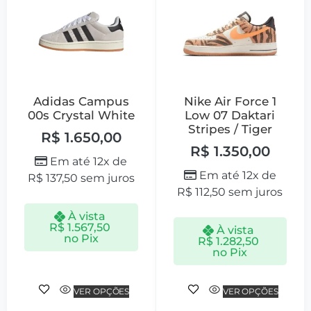
Adidas Campus
Nike Air Force 1
00s Crystal White
Low 07 Daktari
Stripes / Tiger
R$
1.650,00
R$
1.350,00
Em até 12x de
Em até 12x de
R$
137,50
sem juros
R$
112,50
sem juros
À vista
R$
1.567,50
À vista
no Pix
R$
1.282,50
no Pix
VER OPÇÕES
VER OPÇÕES