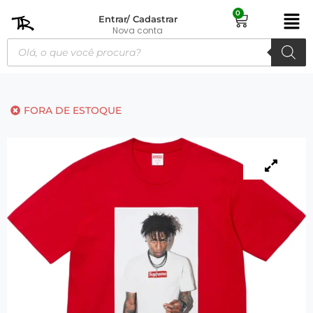
0
Entrar/ Cadastrar
Nova conta
FORA DE ESTOQUE