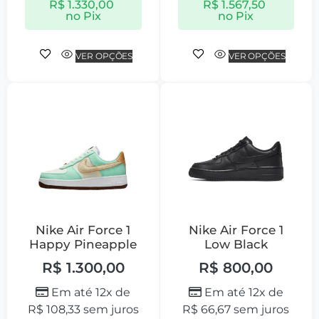
R$
1.330,00
R$
1.567,50
no Pix
no Pix
VER OPÇÕES
VER OPÇÕES
Nike Air Force 1
Nike Air Force 1
Happy Pineapple
Low Black
R$
1.300,00
R$
800,00
Em até 12x de
Em até 12x de
R$
108,33
sem juros
R$
66,67
sem juros