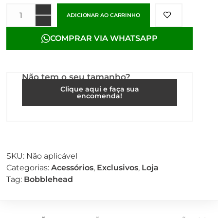
ADICIONAR AO CARRINHO
COMPRAR VIA WHATSAPP
Não tem o seu tamanho?
Clique aqui e faça sua
encomenda!
SKU:
Não aplicável
Categorias:
Acessórios
,
Exclusivos
,
Loja
Tag:
Bobblehead