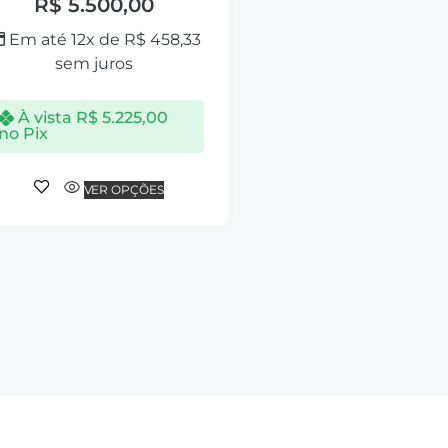
R$
5.500,00
Em até 12x de
R$
458,33
sem juros
À vista
R$
5.225,00
no Pix
VER OPÇÕES