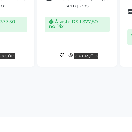
ros
sem juros
.377,50
À vista
R$
1.377,50
no Pix
 OPÇÕES
VER OPÇÕES