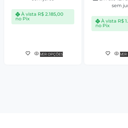
sem ju
À vista
R$
2.185,00
no Pix
À vista
R$
1
no Pix
VER OPÇÕES
VER