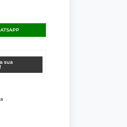
HATSAPP
ça sua
!
ja