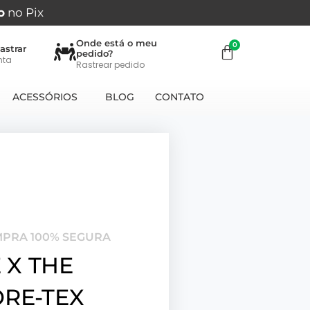
o
no Pix
Onde está o meu
astrar
pedido?
nta
Rastrear pedido
ACESSÓRIOS
BLOG
CONTATO
MPRA 100% SEGURA
 X THE
RE-TEX