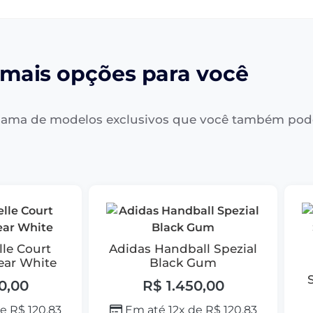
mais opções para você
ama de modelos exclusivos que você também pod
lle Court
Adidas Handball Spezial
ear White
Black Gum
0,00
R$
1.450,00
de
R$
120,83
Em até 12x de
R$
120,83