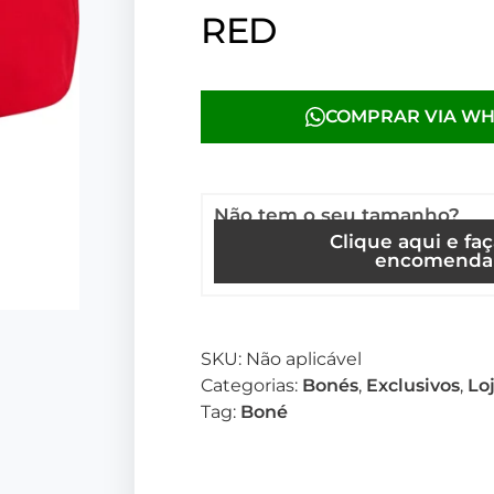
RED
COMPRAR VIA W
Não tem o seu tamanho?
Clique aqui e fa
encomenda
SKU:
Não aplicável
Categorias:
Bonés
,
Exclusivos
,
Lo
Tag:
Boné