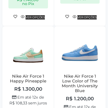
no Pix
VER OPÇÕES
VER OPÇÕES
Nike Air Force 1
Nike Air Force 1
Happy Pineapple
Low Color of The
Month University
R$
1.300,00
Blue
Em até 12x de
R$
1.200,00
R$
108,33
sem juros
Em até 12x de