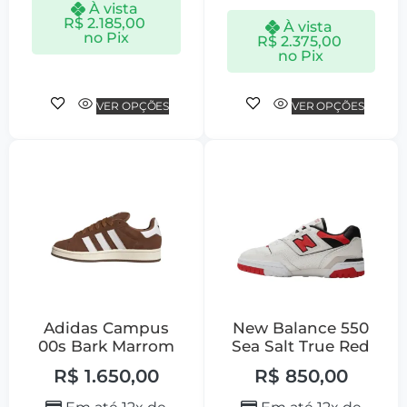
À vista
R$
2.185,00
À vista
no Pix
R$
2.375,00
no Pix
VER OPÇÕES
VER OPÇÕES
Adidas Campus
New Balance 550
00s Bark Marrom
Sea Salt True Red
R$
1.650,00
R$
850,00