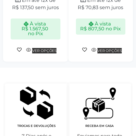
Em até 12x de
Em até 12x de
R$
137,50
sem juros
R$
70,83
sem juros
À vista
À vista
R$
1.567,50
R$
807,50
no Pix
no Pix
VER OPÇÕES
VER OPÇÕES
TROCAS E DEVOLUÇÕES
RECEBA EM CASA
7 Dias após o
Enviamos para todo