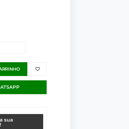
CARRINHO
HATSAPP
ça sua
!