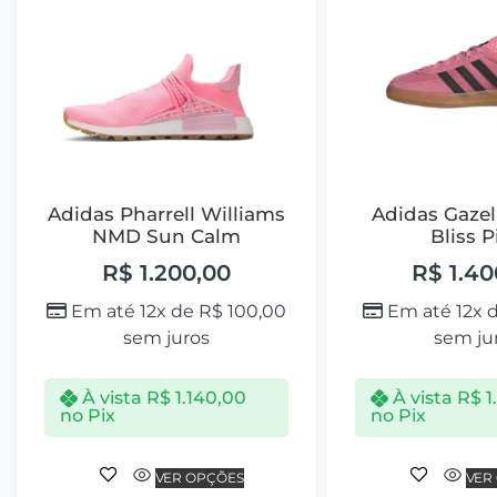
Adidas Pharrell Williams
Adidas Gazel
NMD Sun Calm
Bliss P
R$
1.200,00
R$
1.40
Em até 12x de
R$
100,00
Em até 12x 
sem juros
sem ju
À vista
R$
1.140,00
À vista
R$
1
no Pix
no Pix
VER OPÇÕES
VER