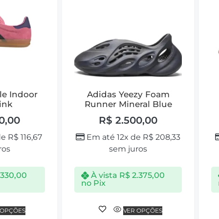
le Indoor
Adidas Yeezy Foam
ink
Runner Mineral Blue
0,00
R$
2.500,00
de
R$
116,67
Em até 12x de
R$
208,33
ros
sem juros
.330,00
À vista
R$
2.375,00
no Pix
 OPÇÕES
VER OPÇÕES