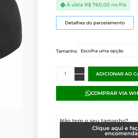
À vista
R$
760,00
no Pix
Detalhes do parcelamento
Tamanho
ADICIONAR AO 
COMPRAR VIA W
Não tem o seu tamanho?
Clique aqui e fa
encomenda