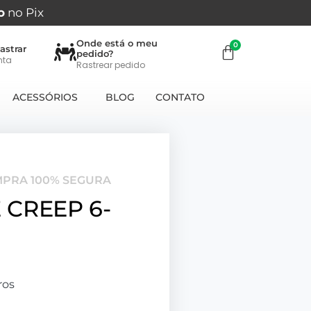
o
no Pix
Onde está o meu
astrar
pedido?
nta
Rastrear pedido
ACESSÓRIOS
BLOG
CONTATO
MPRA 100% SEGURA
CREEP 6-
ros