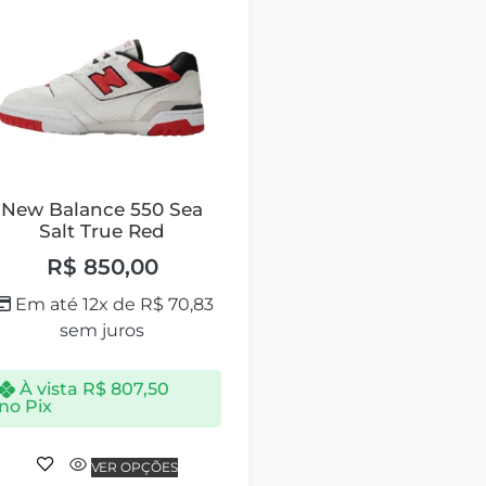
New Balance 550 Sea
Salt True Red
R$
850,00
Em até 12x de
R$
70,83
sem juros
À vista
R$
807,50
no Pix
VER OPÇÕES