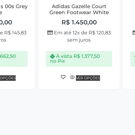
s 00s Grey
Adidas Gazelle Court
e
Green Footwear White
0,00
R$
1.450,00
de
R$
145,83
Em até 12x de
R$
120,83
ros
sem juros
.662,50
À vista
R$
1.377,50
no Pix
 OPÇÕES
VER OPÇÕES