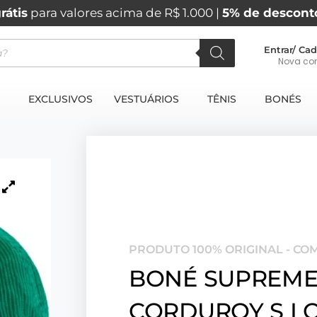
rátis
para valores acima de R$ 1.000 |
5% de descont
Entrar/ Cad
Nova co
EXCLUSIVOS
VESTUÁRIOS
TÊNIS
BONÉS
PRODUTO 100% ORIGINAL - CO
BONÉ SUPREM
CORDUROY S L