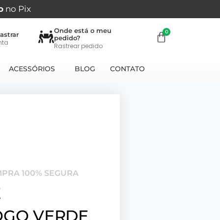
o
no Pix
Onde está o meu
astrar
pedido?
nta
Rastrear pedido
ACESSÓRIOS
BLOG
CONTATO
MPRA 100% SEGURA
E
OGO VERDE