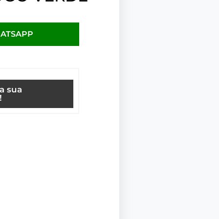
HATSAPP
ça sua
!