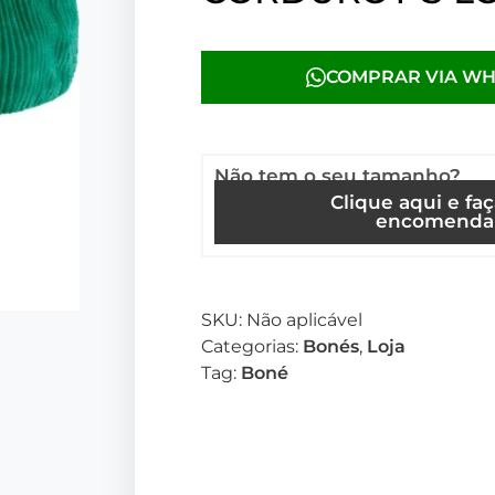
COMPRAR VIA W
Não tem o seu tamanho?
Clique aqui e fa
encomenda
SKU:
Não aplicável
Categorias:
Bonés
,
Loja
Tag:
Boné