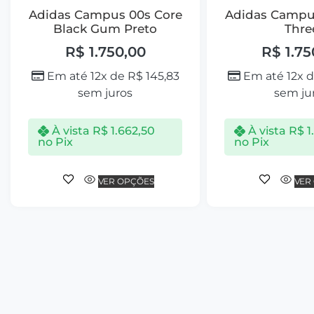
Adidas Campus 00s Core
Adidas Campu
Black Gum Preto
Thre
R$
1.750,00
R$
1.75
Em até 12x de
R$
145,83
Em até 12x 
sem juros
sem ju
À vista
R$
1.662,50
À vista
R$
1
no Pix
no Pix
VER OPÇÕES
VER