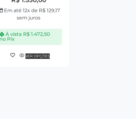
Em até 12x de
R$
129,17
sem juros
À vista
R$
1.472,50
no Pix
VER OPÇÕES