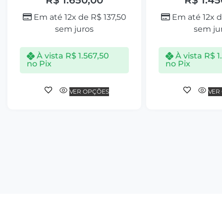
Em até 12x de
R$
137,50
Em até 12x 
sem juros
sem ju
À vista
R$
1.567,50
À vista
R$
1
no Pix
no Pix
VER OPÇÕES
VER