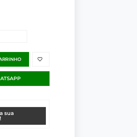
CARRINHO
HATSAPP
ça sua
!