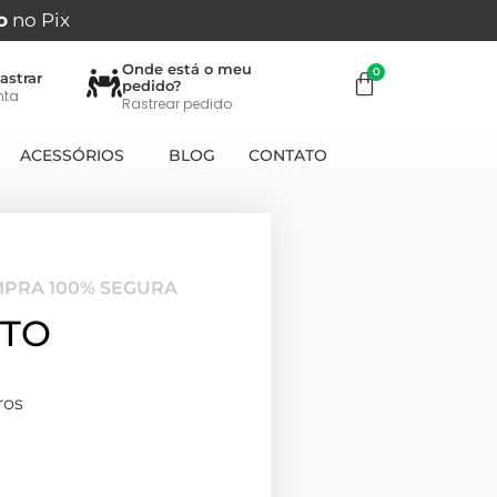
o
no Pix
Onde está o meu
astrar
pedido?
nta
Rastrear pedido
ACESSÓRIOS
BLOG
CONTATO
MPRA 100% SEGURA
ETO
ros