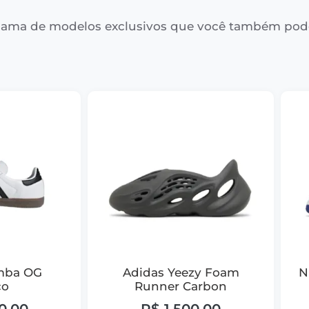
ama de modelos exclusivos que você também pod
mba OG
Adidas Yeezy Foam
N
co
Runner Carbon
0,00
R$
1.500,00