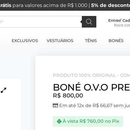
rátis
para valores acima de R$ 1.000 |
5% de descont
Entrar/ Cad
Nova co
EXCLUSIVOS
VESTUÁRIOS
TÊNIS
BONÉS
PRODUTO 100% ORIGINAL - CO
BONÉ O.V.O PR
R$
800,00
Em até 12x de
R$
66,67
sem ju
À vista
R$
760,00
no Pix