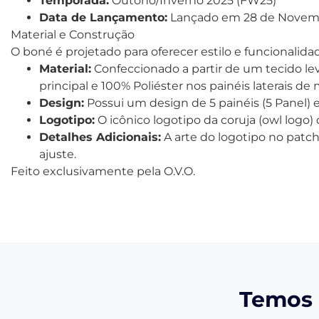
Temporada:
Outono/Inverno 2025 (FW25)
Data de Lançamento:
Lançado em 28 de Novemb
Material e Construção
O boné é projetado para oferecer estilo e funcionalidade
Material:
Confeccionado a partir de um tecido lev
principal e 100% Poliéster nos painéis laterais de
Design:
Possui um design de 5 painéis (5 Panel) e 
Logotipo:
O icônico logotipo da coruja (owl logo)
Detalhes Adicionais:
A arte do logotipo no patch
ajuste.
Feito exclusivamente pela O.V.O.
Temos 