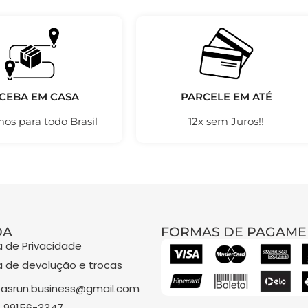
CEBA EM CASA
PARCELE EM ATÉ
os para todo Brasil
12x sem Juros!!
DA
FORMAS DE PAGAME
ca de Privacidade
ca de devolução e trocas
asrun.business@gmail.com
) 99156-3347