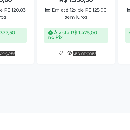
de
R$
120,83
Em até 12x de
R$
125,00
ros
sem juros
.377,50
À vista
R$
1.425,00
no Pix
 OPÇÕES
VER OPÇÕES