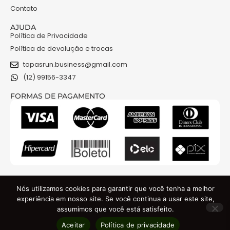
Contato
AJUDA
Política de Privacidade
Política de devolução e trocas
topasrun.business@gmail.com
(12) 99156-3347
FORMAS DE PAGAMENTO
NOSSAS REDES
Nós utilizamos cookies para garantir que você tenha a melhor
experiência em nosso site. Se você continua a usar este site,
assumimos que você está satisfeito.
TOPAS RUN COMERCIO DE ROUPAS E ACESSORIOS LTDA - CNPJ: 48.841.301/0001-74
Aceitar
Política de privacidade