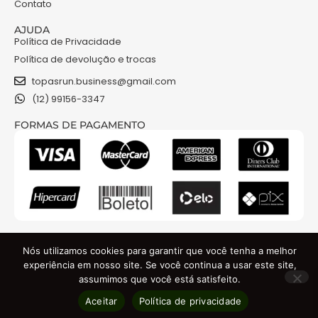
Contato
AJUDA
Política de Privacidade
Política de devolução e trocas
topasrun.business@gmail.com
(12) 99156-3347
FORMAS DE PAGAMENTO
NOSSAS REDES
Nós utilizamos cookies para garantir que você tenha a melhor
experiência em nosso site. Se você continua a usar este site,
assumimos que você está satisfeito.
TOPAS RUN COMERCIO DE ROUPAS E ACESSORIOS LTDA - CNPJ: 48.841.301/0001-74
Aceitar
Política de privacidade