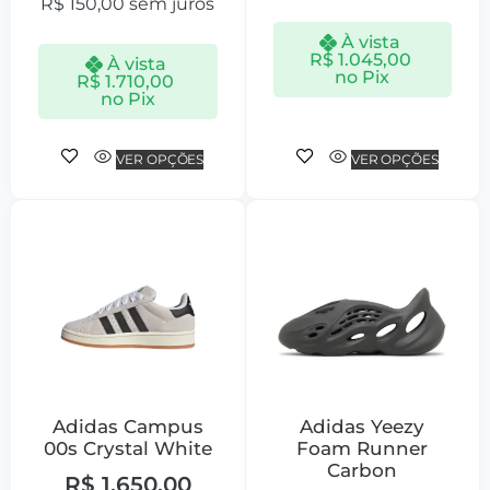
R$
150,00
sem juros
À vista
R$
1.045,00
À vista
no Pix
R$
1.710,00
no Pix
VER OPÇÕES
VER OPÇÕES
Adidas Campus
Adidas Yeezy
00s Crystal White
Foam Runner
Carbon
R$
1.650,00