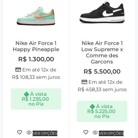
Nike Air Force 1
Nike Air Force 1
Happy Pineapple
Low Supreme x
Comme des
R$
1.300,00
Garcons
Em até 12x de
R$
5.500,00
R$
108,33
sem juros
Em até 12x de
R$
458,33
sem juros
À vista
R$
1.235,00
no Pix
À vista
R$
5.225,00
no Pix
VER OPÇÕES
VER OPÇÕES