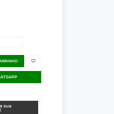
CARRINHO
HATSAPP
ça sua
!