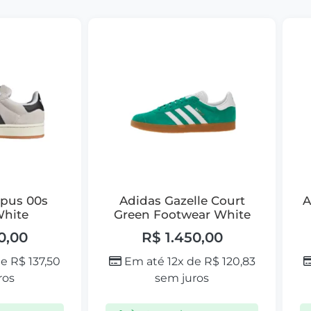
pus 00s
Adidas Gazelle Court
A
White
Green Footwear White
0,00
R$
1.450,00
de
R$
137,50
Em até 12x de
R$
120,83
ros
sem juros