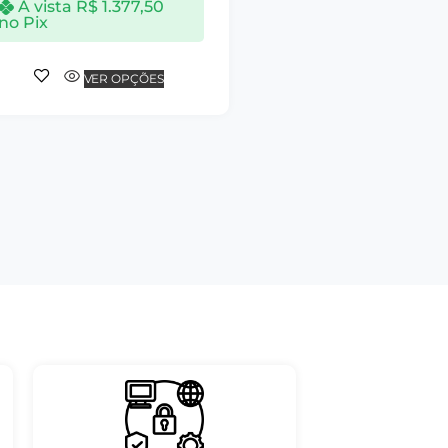
À vista
R$
1.377,50
no Pix
VER OPÇÕES