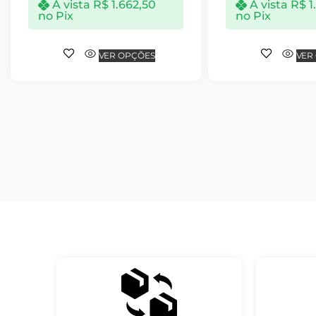
À vista
R$
1.662,50
À vista
R$
1
no Pix
no Pix
VER OPÇÕES
VER