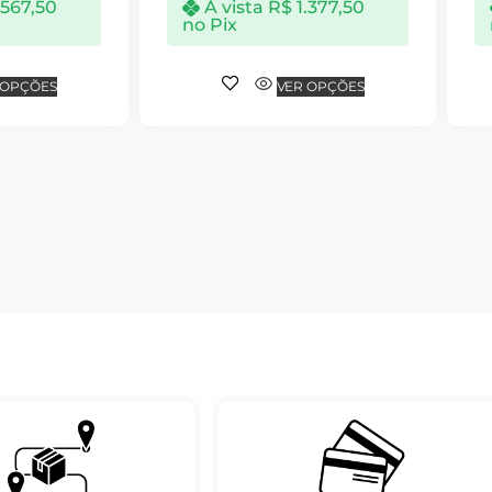
.567,50
À vista
R$
1.377,50
no Pix
 OPÇÕES
VER OPÇÕES