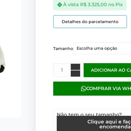
À vista
R$
3.325,00
no Pix
Detalhes do parcelamento
Tamanho
ADICIONAR AO 
COMPRAR VIA W
Não tem o seu tamanho?
Clique aqui e fa
encomenda