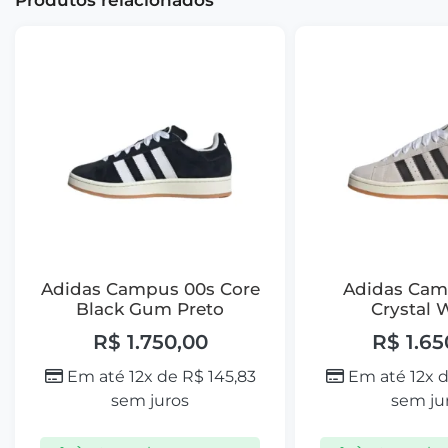
Adidas Campus 00s Core
Adidas Cam
Black Gum Preto
Crystal 
R$
1.750,00
R$
1.65
Em até 12x de
R$
145,83
Em até 12x 
sem juros
sem ju