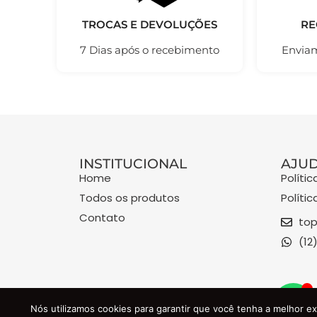
TROCAS E DEVOLUÇÕES
RE
7 Dias após o recebimento
Enviam
INSTITUCIONAL
AJU
Home
Políti
Todos os produtos
Políti
Contato
top
(12
TOPAS RUN
Nós utilizamos cookies para garantir que você tenha a melhor ex