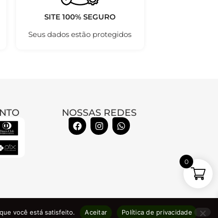
SITE 100% SEGURO
Seus dados estão protegidos
NTO
NOSSAS REDES
0
01/0001-74
que você está satisfeito.
Aceitar
Política de privacidade