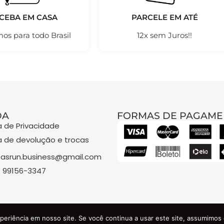
CEBA EM CASA
PARCELE EM ATÉ
os para todo Brasil
12x sem Juros!!
DA
FORMAS DE PAGAME
ca de Privacidade
ca de devolução e trocas
asrun.business@gmail.com
) 99156-3347
 COMERCIO DE ROUPAS E ACESSORIOS LTDA - CNPJ: 48.841.3
periência em nosso site. Se você continua a usar este site, assumimos 