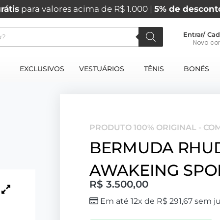
rátis
para valores acima de R$ 1.000 |
5% de descont
Entrar/ Cad
Nova co
EXCLUSIVOS
VESTUÁRIOS
TÊNIS
BONÉS
PRODUTO 100% ORIGINAL - CO
BERMUDA RHU
AWAKEING SPO
R$
3.500,00
Em até 12x de
R$
291,67
sem ju