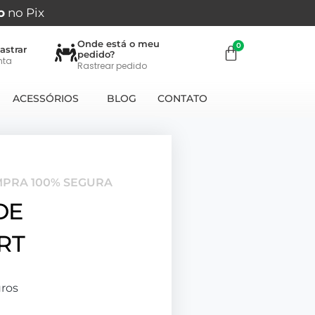
o
no Pix
Onde está o meu
astrar
pedido?
nta
Rastrear pedido
ACESSÓRIOS
BLOG
CONTATO
MPRA 100% SEGURA
DE
RT
ros