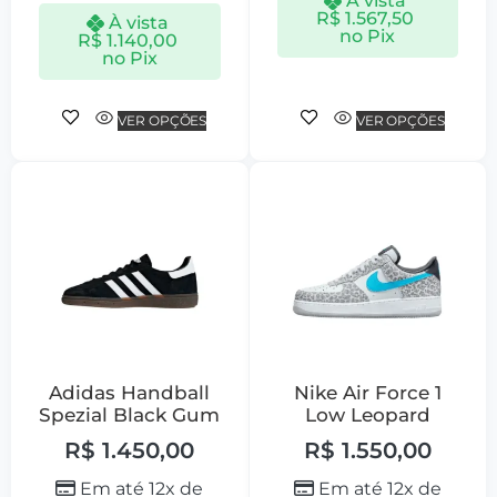
À vista
R$
1.567,50
À vista
no Pix
R$
1.140,00
no Pix
VER OPÇÕES
VER OPÇÕES
Adidas Handball
Nike Air Force 1
Spezial Black Gum
Low Leopard
R$
1.450,00
R$
1.550,00
Em até 12x de
Em até 12x de