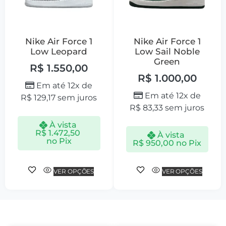
Nike Air Force 1
Nike Air Force 1
Low Leopard
Low Sail Noble
Green
R$
1.550,00
R$
1.000,00
Em até 12x de
Em até 12x de
R$
129,17
sem juros
R$
83,33
sem juros
À vista
R$
1.472,50
À vista
no Pix
R$
950,00
no Pix
VER OPÇÕES
VER OPÇÕES