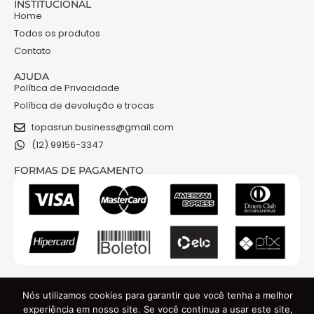
INSTITUCIONAL
Home
Todos os produtos
Contato
AJUDA
Política de Privacidade
Política de devolução e trocas
topasrun.business@gmail.com
(12) 99156-3347
FORMAS DE PAGAMENTO
NOSSAS REDES
Nós utilizamos cookies para garantir que você tenha a melhor
experiência em nosso site. Se você continua a usar este site,