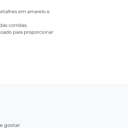
detalhes em amarelo e
das corridas.
choado para proporcionar
e gostar