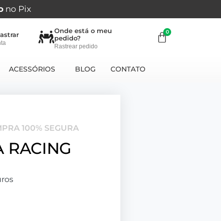
o
no Pix
Onde está o meu
astrar
pedido?
ta
Rastrear pedido
ACESSÓRIOS
BLOG
CONTATO
MPRA 100% SEGURA
A RACING
ros