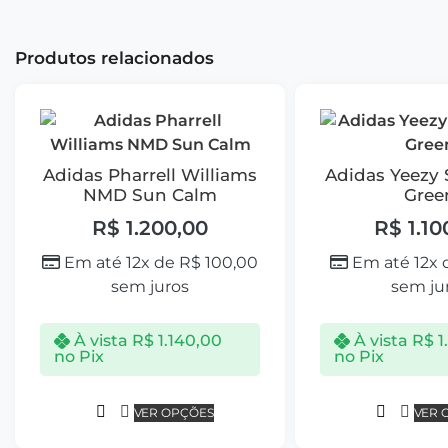
Produtos relacionados
Adidas Pharrell Williams
Adidas Yeezy 
NMD Sun Calm
Gree
R$
1.200,00
R$
1.10
Em até 12x de
R$
100,00
Em até 12x
sem juros
sem ju
À vista
R$
1.140,00
À vista
R$
1
no Pix
no Pix
VER OPÇÕES
VER 