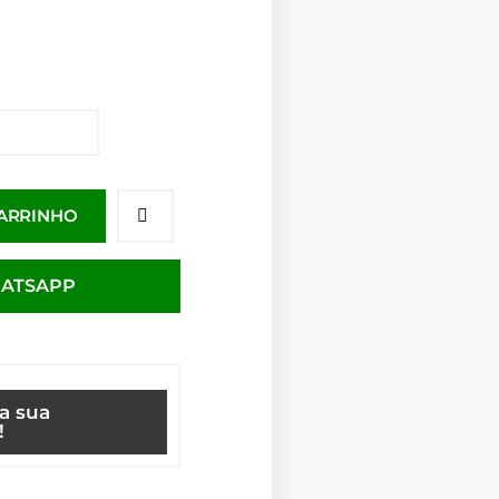
CARRINHO
HATSAPP
ça sua
!