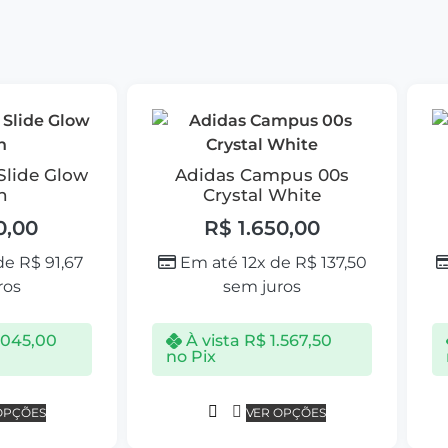
Slide Glow
Adidas Campus 00s
n
Crystal White
0,00
R$
1.650,00
 de
R$
91,67
Em até 12x de
R$
137,50
ros
sem juros
.045,00
À vista
R$
1.567,50
no Pix
OPÇÕES
VER OPÇÕES