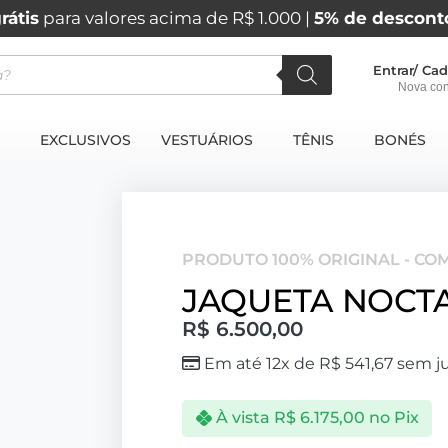
rátis
para valores acima de R$ 1.000 |
5% de descont
Entrar/ Cad
Nova con
EXCLUSIVOS
VESTUÁRIOS
TÊNIS
BONÉS
PRODUTO 100% ORIGINAL - CO
JAQUETA NOCT
R$
6.500,00
Em até 12x de
R$
541,67
sem ju
À vista
R$
6.175,00
no Pix